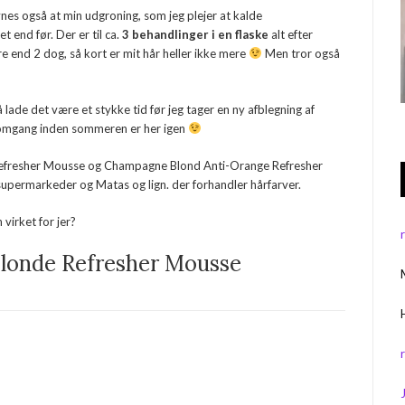
synes også at min udgroning, som jeg plejer at kalde
t end før. Der er til ca.
3 behandlinger i en flaske
alt efter
e end 2 dog, så kort er mit hår heller ikke mere
Men tror også
 lade det være et stykke tid før jeg tager en ny afblegning af
 omgang inden sommeren er her igen
 Refresher Mousse og Champagne Blond Anti-Orange Refresher
ste supermarkeder og Matas og lign. der forhandler hårfarver.
virket for jer?
londe Refresher Mousse