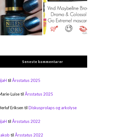
Seneste kommentarer
rijaH
til
Årsstatus 2025
Marie-Luise
til
Årsstatus 2025
Herluf Eriksen
til
Diskusprolaps og arkolyse
rijaH
til
Årsstatus 2022
Jakob
til
Årsstatus 2022