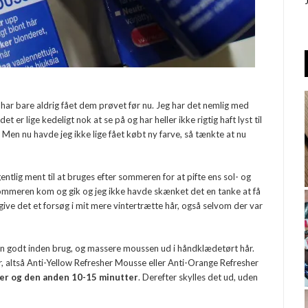
eg har bare aldrig fået dem prøvet før nu. Jeg har det nemlig med
t er lige kedeligt nok at se på og har heller ikke rigtig haft lyst til
 Men nu havde jeg ikke lige fået købt ny farve, så tænkte at nu
entlig ment til at bruges efter sommeren for at pifte ens sol- og
ommeren kom og gik og jeg ikke havde skænket det en tanke at få
 give det et forsøg i mit mere vintertrætte hår, også selvom der var
en godt inden brug, og massere moussen ud i håndklædetørt hår.
r, altså Anti-Yellow Refresher Mousse eller Anti-Orange Refresher
ter og den anden 10-15 minutter
. Derefter skylles det ud, uden