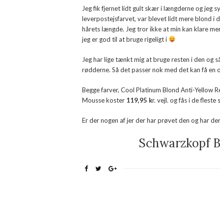
Jeg fik fjernet lidt gult skær i længderne og jeg 
leverpostejsfarvet, var blevet lidt mere blond i de
hårets længde. Jeg tror ikke at min kan klare mer
jeg er god til at bruge rigeligt i
Jeg har lige tænkt mig at bruge resten i den og så
rødderne. Så det passer nok med det kan få en
Begge farver, Cool Platinum Blond Anti-Yellow
Mousse koster
119,95 k
r. vejl. og fås i de fle
Er der nogen af jer der har prøvet den og har den 
Schwarzkopf B