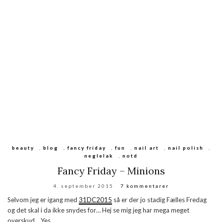
beauty
,
blog
,
fancy friday
,
fun
,
nail art
,
nail polish
,
neglelak
,
notd
Fancy Friday – Minions
4. september 2015
7 kommentarer
Selvom jeg er igang med
31DC2015
så er der jo stadig Fælles Fredag
og det skal i da ikke snydes for… Hej se mig jeg har mega meget
overskud… Yes.