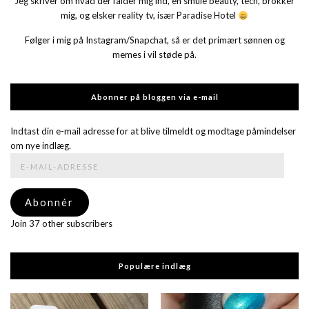
Jeg skriver om hvad der falder mig ind, en smule beauty, tech, brokker
mig, og elsker reality tv, især Paradise Hotel
Følger i mig på Instagram/Snapchat, så er det primært sønnen og
memes i vil støde på.
Abonner på bloggen via e-mail
Indtast din e-mail adresse for at blive tilmeldt og modtage påmindelser
om nye indlæg.
E-
mail-
adresse
Abonnér
Join 37 other subscribers
Populære indlæg