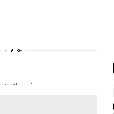
elter er markeret med
*