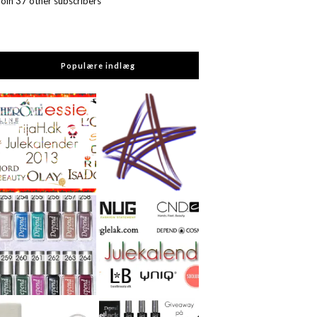
Join 37 other subscribers
Populære indlæg