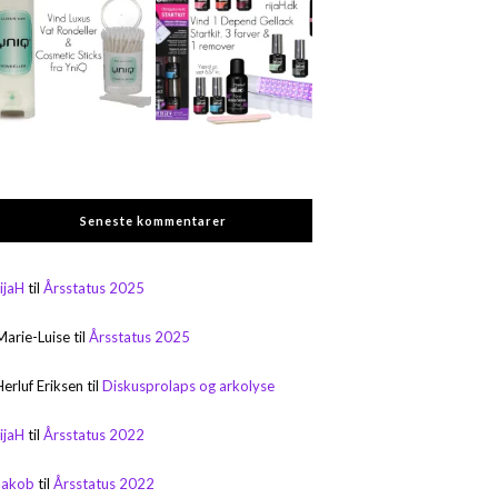
Seneste kommentarer
rijaH
til
Årsstatus 2025
Marie-Luise
til
Årsstatus 2025
Herluf Eriksen
til
Diskusprolaps og arkolyse
rijaH
til
Årsstatus 2022
Jakob
til
Årsstatus 2022