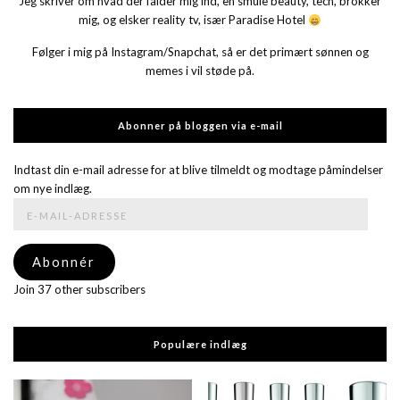
Jeg skriver om hvad der falder mig ind, en smule beauty, tech, brokker
mig, og elsker reality tv, især Paradise Hotel
Følger i mig på Instagram/Snapchat, så er det primært sønnen og
memes i vil støde på.
Abonner på bloggen via e-mail
Indtast din e-mail adresse for at blive tilmeldt og modtage påmindelser
om nye indlæg.
E-
mail-
adresse
Abonnér
Join 37 other subscribers
Populære indlæg