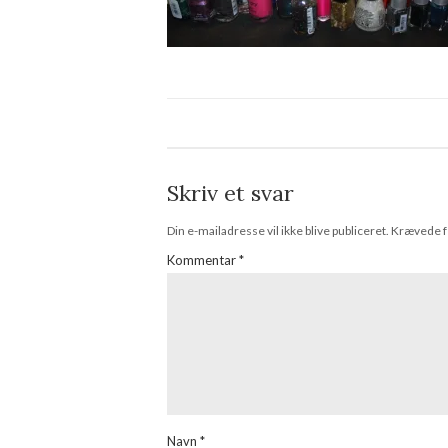
Skriv et svar
Din e-mailadresse vil ikke blive publiceret.
Krævede f
Kommentar
*
Navn
*