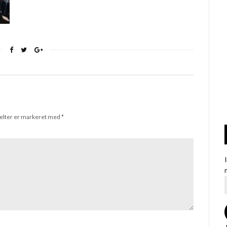
elter er markeret med
*