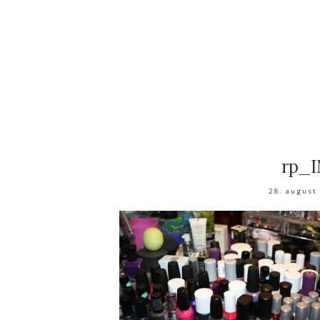
rp_
28. august