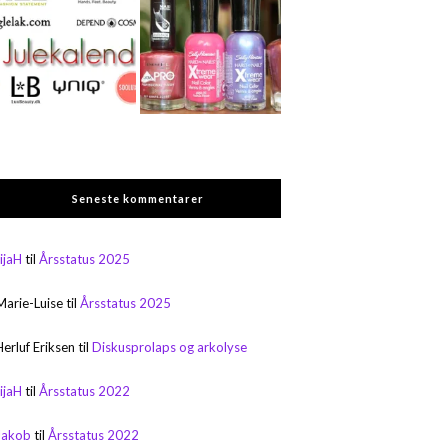
Seneste kommentarer
rijaH
til
Årsstatus 2025
Marie-Luise
til
Årsstatus 2025
Herluf Eriksen
til
Diskusprolaps og arkolyse
rijaH
til
Årsstatus 2022
Jakob
til
Årsstatus 2022