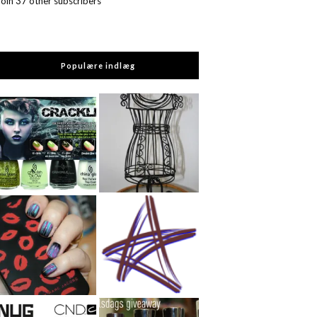
Join 37 other subscribers
Populære indlæg