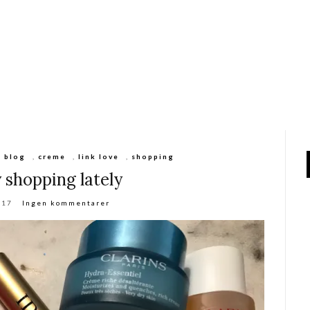
,
blog
,
creme
,
link love
,
shopping
 shopping lately
017
Ingen kommentarer