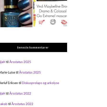
Seneste kommentarer
rijaH
til
Årsstatus 2025
Marie-Luise
til
Årsstatus 2025
Herluf Eriksen
til
Diskusprolaps og arkolyse
rijaH
til
Årsstatus 2022
Jakob
til
Årsstatus 2022