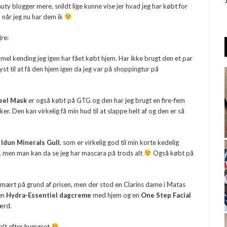
auty blogger mere, snildt lige kunne vise jer hvad jeg har købt for
, når jeg nu har dem ik
re:
el kending jeg igen har fået købt hjem. Har ikke brugt den et par
yst til at få den hjem igen da jeg var på shoppingtur på
Peel Mask
er også købt på GTG og den har jeg brugt en fire-fem
r. Den kan virkelig få min hud til at slappe helt af og den er så
,
Idun Minerals Gull
, som er virkelig god til min korte kedelig
, men man kan da se jeg har mascara på trods alt
Også købt på
rimært på grund af prisen, men der stod en Clarins dame i Matas
 en
Hydra-Essentiel dagcreme
med hjem og en
One Step Facial
ærd.
 alt efter humøret