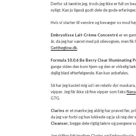
Derfor så tænkte jeg, trods jeg ikke er full on be
nyligt. Kan jo ligeså godt dele de gode erfaringer
Hvis vi starter til venstre og bevæger os mod høj
Embryolisse Lait-Crème Concentré
er en gamm
år, da jeg har været med på olievognen, men fik l
Gettheglow.dk
.
Formula 10.0.6 Be Berry Clear Illuminating 
gange siden den kom hjem og den er virkelig lække
dejlig blød efterfølgende. Kan kun anbefales.
Så har jeg kastet mig ud i en relativ dyr maskara
vipper. Jeg får ikke så fine vipper som f.eks
Nana
GTG.
Clarins
er et mærke jeg aldrig har prøvet før, p
da jeg var forbi og hun lokkede og ja så røg der
Cleanser
, begge dele rigtig lækre og pengene v
Jeg skifter lidt imellem Clarins og Embryolisse’n,