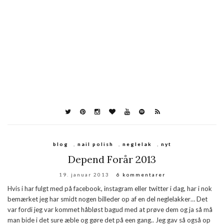
blog
,
nail polish
,
neglelak
,
nyt
Depend Forår 2013
19. januar 2013
6 kommentarer
Hvis i har fulgt med på facebook, instagram eller twitter i dag, har i nok
bemærket jeg har smidt nogen billeder op af en del neglelakker… Det
var fordi jeg var kommet håbløst bagud med at prøve dem og ja så må
man bide i det sure æble og gøre det på een gang.. Jeg gav så også op