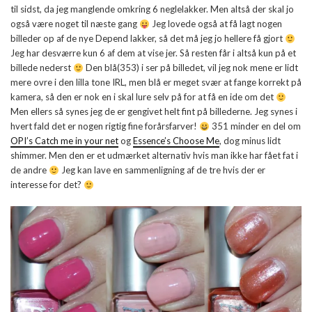
til sidst, da jeg manglende omkring 6 neglelakker. Men altså der skal jo
også være noget til næste gang
Jeg lovede også at få lagt nogen
billeder op af de nye Depend lakker, så det må jeg jo hellere få gjort
Jeg har desværre kun 6 af dem at vise jer. Så resten får i altså kun på et
billede nederst
Den blå(353) i ser på billedet, vil jeg nok mene er lidt
mere ovre i den lilla tone IRL, men blå er meget svær at fange korrekt på
kamera, så den er nok en i skal lure selv på for at få en ide om det
Men ellers så synes jeg de er gengivet helt fint på billederne. Jeg synes i
hvert fald det er nogen rigtig fine forårsfarver!
351 minder en del om
OPI’s Catch me in your net
og
Essence’s Choose Me
, dog minus lidt
shimmer. Men den er et udmærket alternativ hvis man ikke har fået fat i
de andre
Jeg kan lave en sammenligning af de tre hvis der er
interesse for det?