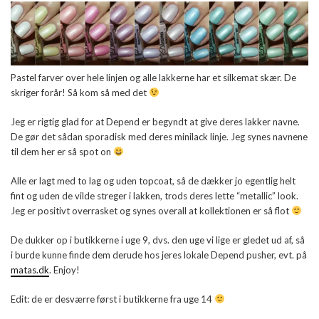
Pastel farver over hele linjen og alle lakkerne har et silkemat skær. De
skriger forår! Så kom så med det
Jeg er rigtig glad for at Depend er begyndt at give deres lakker navne.
De gør det sådan sporadisk med deres minilack linje. Jeg synes navnene
til dem her er så spot on
Alle er lagt med to lag og uden topcoat, så de dækker jo egentlig helt
fint og uden de vilde streger i lakken, trods deres lette “metallic” look.
Jeg er positivt overrasket og synes overall at kollektionen er så flot
De dukker op i butikkerne i uge 9, dvs. den uge vi lige er gledet ud af, så
i burde kunne finde dem derude hos jeres lokale Depend pusher, evt. på
matas.dk
. Enjoy!
Edit: de er desværre først i butikkerne fra uge 14