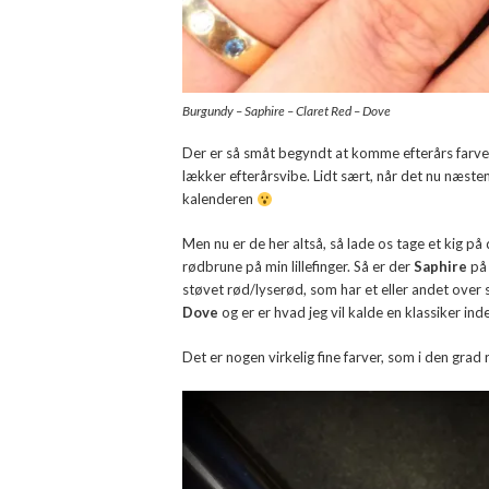
Burgundy – Saphire – Claret Red – Dove
Der er så småt begyndt at komme efterårs farver
lækker efterårsvibe. Lidt sært, når det nu næsten
kalenderen
Men nu er de her altså, så lade os tage et kig p
rødbrune på min lillefinger. Så er der
Saphire
på 
støvet rød/lyserød, som har et eller andet over s
Dove
og er er hvad jeg vil kalde en klassiker ind
Det er nogen virkelig fine farver, som i den gr