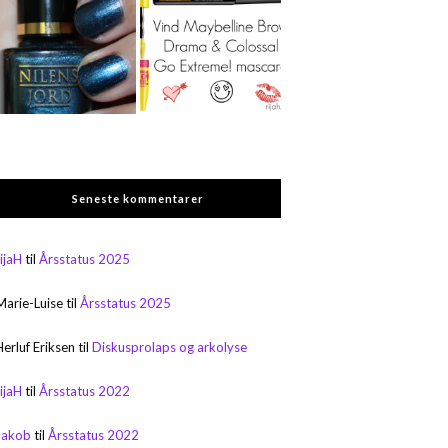
Seneste kommentarer
rijaH
til
Årsstatus 2025
Marie-Luise
til
Årsstatus 2025
Herluf Eriksen
til
Diskusprolaps og arkolyse
rijaH
til
Årsstatus 2022
Jakob
til
Årsstatus 2022