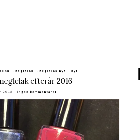
olish
,
neglelak
,
neglelak nyt
,
nyt
 neglelak efterår 2016
r 2016
Ingen kommentarer