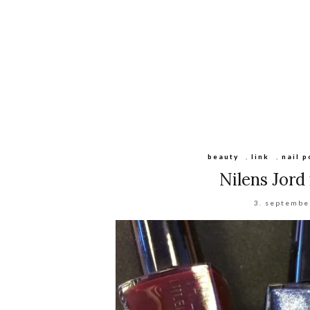
beauty
,
link
,
nail p
Nilens Jord
3. septembe