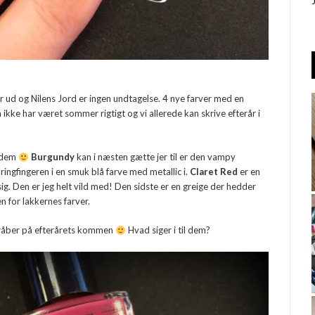
 ud og Nilens Jord er ingen undtagelse. 4 nye farver med en
 ikke har været sommer rigtigt og vi allerede kan skrive efterår i
å dem
Burgundy
kan i næsten gætte jer til er den vampy
ringfingeren i en smuk blå farve med metallic i.
Claret Red
er en
ig. Den er jeg helt vild med! Den sidste er en greige der hedder
en for lakkernes farver.
ad råber på efterårets kommen
Hvad siger i til dem?