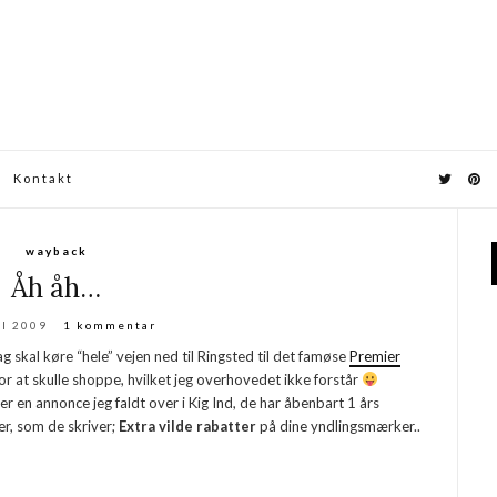
Kontakt
wayback
Åh åh…
il 2009
1 kommentar
ag skal køre “hele” vejen ned til Ringsted til det famøse
Premier
 for at skulle shoppe, hvilket jeg overhovedet ikke forstår
er en annonce jeg faldt over i Kig Ind, de har åbenbart 1 års
er, som de skriver;
Extra vilde rabatter
på dine yndlingsmærker..