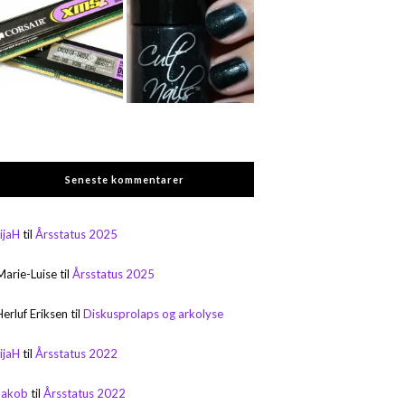
Seneste kommentarer
rijaH
til
Årsstatus 2025
Marie-Luise
til
Årsstatus 2025
Herluf Eriksen
til
Diskusprolaps og arkolyse
rijaH
til
Årsstatus 2022
Jakob
til
Årsstatus 2022