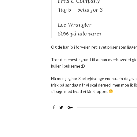
Friis & Company
Tag 5 – betal for 3
Lee Wrangler
50% på alle varer
Og de har jo i forvejen ret lavet priser som lig
Tror den eneste grund til at han overhovedet gid
huller i bukserne ;D
Nå men jeg har 3 arbejdsdage endnu.. En dagsvagt
frisk på søndag når vi skal derned, men mon ik l
tilbage med hvad vi får shoppet