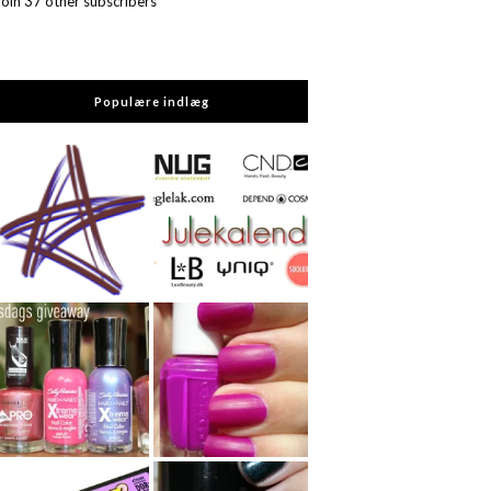
Join 37 other subscribers
Populære indlæg