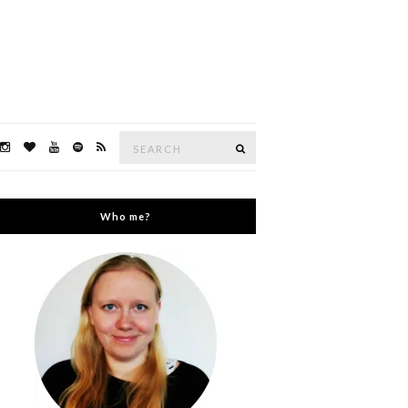
Search
Search
for:
Who me?