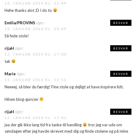
10. JANUAR 2010 KL. 22:49
Hehe thanks alot ;D I do to
Emilia/PROVINS
siger:
BESVAR
10. JANUAR 2010 KL. 23:49
Så fede stole!
rijaH
siger:
BESVAR
12. JANUAR 2010 KL. 17:00
tak
Marie
siger:
BESVAR
11. JANUAR 2010 KL. 12:51
Neeeej, så blev du færdig! Fine stole og dejligt at have inspirere lidt.
Hilsen blog-guru’en
rijaH
siger:
BESVAR
12. JANUAR 2010 KL. 17:02
jaa der gik ikke lang tid fra tanke til handling
tror jeg var ude om
søndagen efter jeg havde skrevet med dig og finde stolene og på mine