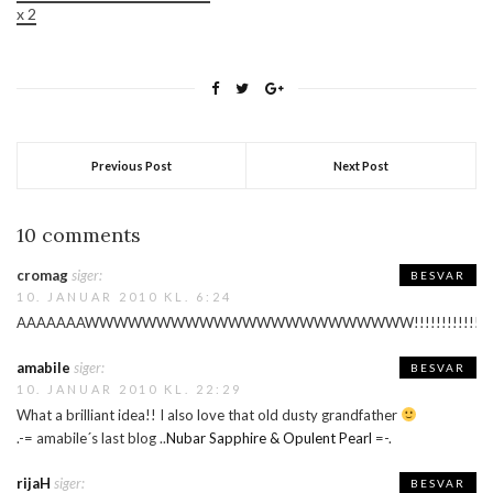
x 2
Previous Post
Next Post
10 comments
cromag
siger:
BESVAR
10. JANUAR 2010 KL. 6:24
AAAAAAAWWWWWWWWWWWWWWWWWWWWWWW!!!!!!!!!!!!!
amabile
siger:
BESVAR
10. JANUAR 2010 KL. 22:29
What a brilliant idea!! I also love that old dusty grandfather
.-= amabile´s last blog ..
Nubar Sapphire & Opulent Pearl
=-.
rijaH
siger:
BESVAR