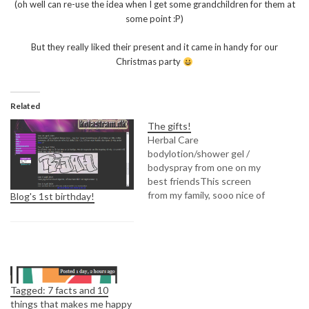
(oh well can re-use the idea when I get some grandchildren for them at
some point :P)
But they really liked their present and it came in handy for our
Christmas party
Related
The gifts!
Herbal Care
bodylotion/shower gel /
bodyspray from one on my
best friendsThis screen
from my family, sooo nice of
Blog's 1st birthday!
them, broke my old screen
during the summer :( so this
was much needed :DSome
nailart from my sister and
mother in-lawAnd some
polishes :DAnd then I got
Tagged: 7 facts and 10
some stuff for…
things that makes me happy