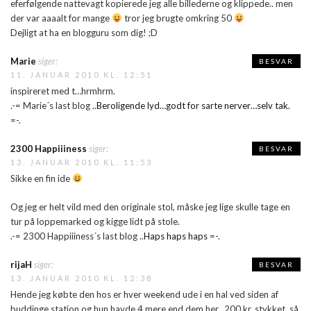
eferfølgende nattevagt kopierede jeg alle billederne og klippede.. men
der var aaaalt for mange
tror jeg brugte omkring 50
Dejligt at ha en blogguru som dig! ;D
Marie
siger:
BESVAR
11. JANUAR 2010 KL. 12:51
inspireret med t…hrmhrm.
.-= Marie´s last blog ..
Beroligende lyd…godt for sarte nerver…selv tak.
=-.
2300 Happiiiness
siger:
BESVAR
13. JANUAR 2010 KL. 11:53
Sikke en fin ide
Og jeg er helt vild med den originale stol, måske jeg lige skulle tage en
tur på loppemarked og kigge lidt på stole.
.-= 2300 Happiiiness´s last blog ..
Haps haps haps
=-.
rijaH
siger:
BESVAR
13. JANUAR 2010 KL. 12:38
Hende jeg købte den hos er hver weekend ude i en hal ved siden af
buddinge station og hun havde 4 mere end dem her.. 200 kr. stykket, så