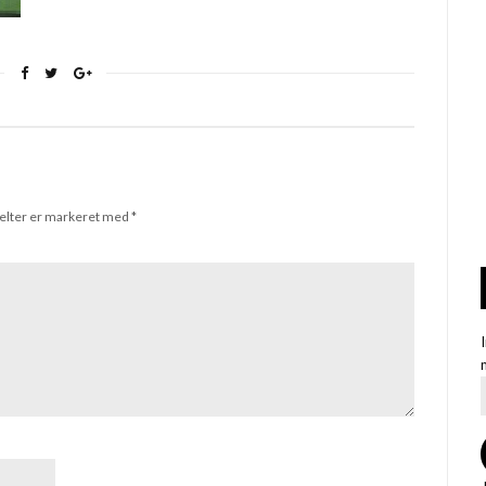
elter er markeret med
*