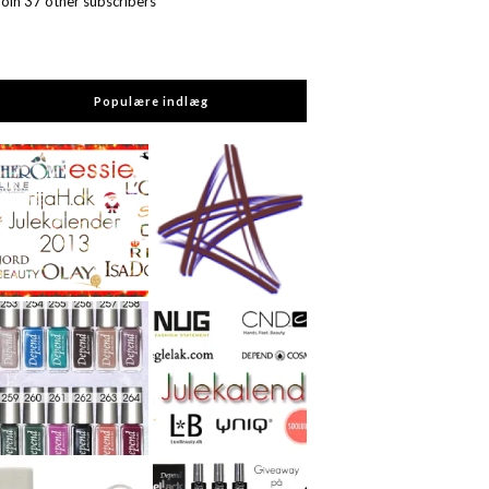
Join 37 other subscribers
Populære indlæg