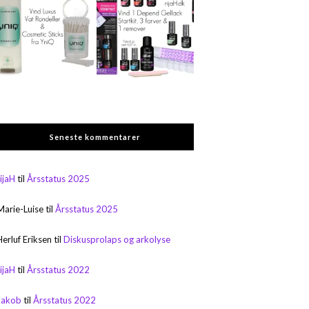
Seneste kommentarer
rijaH
til
Årsstatus 2025
Marie-Luise
til
Årsstatus 2025
Herluf Eriksen
til
Diskusprolaps og arkolyse
rijaH
til
Årsstatus 2022
Jakob
til
Årsstatus 2022