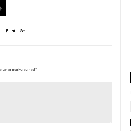
elter er markeret med
*