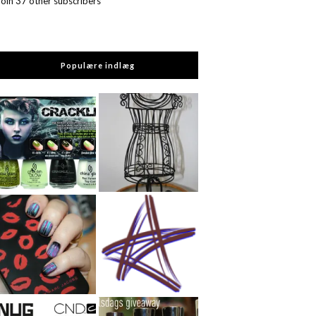
Join 37 other subscribers
Populære indlæg