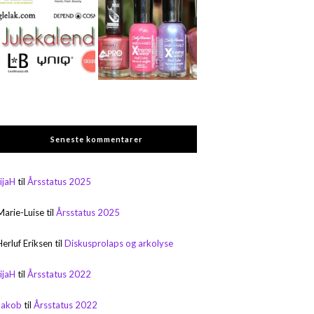
Seneste kommentarer
rijaH
til
Årsstatus 2025
Marie-Luise
til
Årsstatus 2025
Herluf Eriksen
til
Diskusprolaps og arkolyse
rijaH
til
Årsstatus 2022
Jakob
til
Årsstatus 2022