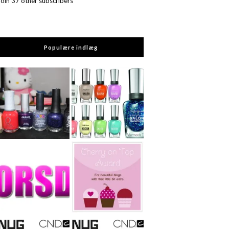
Join 37 other subscribers
Populære indlæg