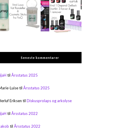
Seneste kommentarer
rijaH
til
Årsstatus 2025
Marie-Luise
til
Årsstatus 2025
Herluf Eriksen
til
Diskusprolaps og arkolyse
rijaH
til
Årsstatus 2022
Jakob
til
Årsstatus 2022