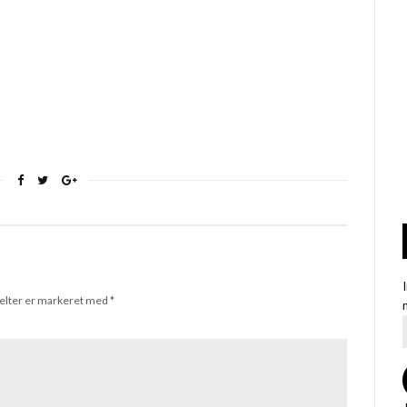
elter er markeret med
*