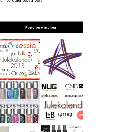
Join 37 other subscribers
Populære indlæg