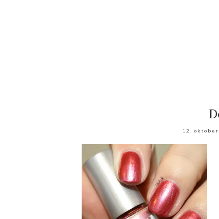
D
12. oktobe