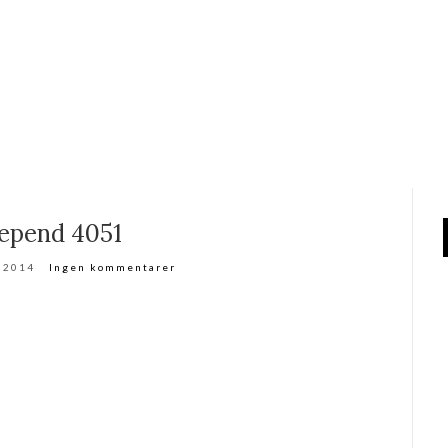
epend 4051
r 2014
Ingen kommentarer