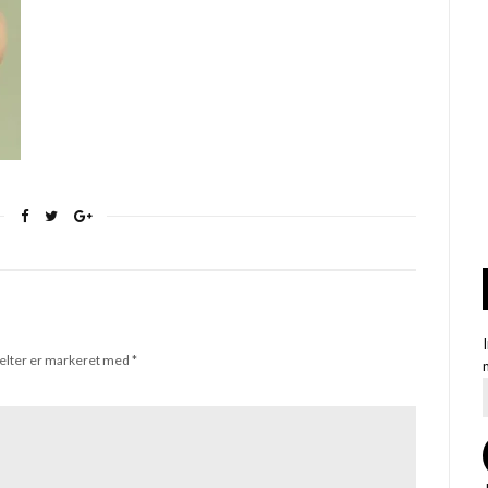
elter er markeret med
*