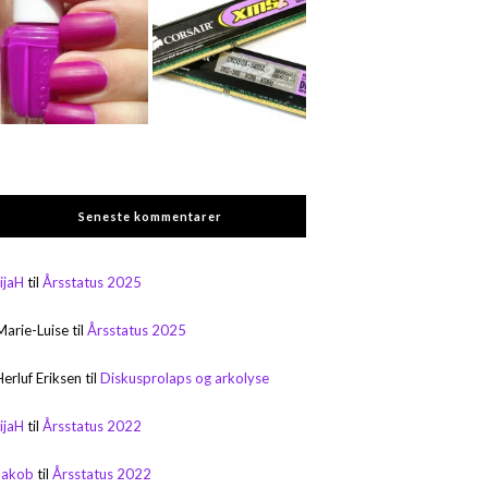
Seneste kommentarer
rijaH
til
Årsstatus 2025
Marie-Luise
til
Årsstatus 2025
Herluf Eriksen
til
Diskusprolaps og arkolyse
rijaH
til
Årsstatus 2022
Jakob
til
Årsstatus 2022