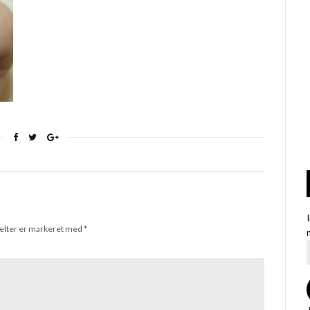
elter er markeret med
*