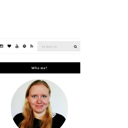
Search
Search
for:
Who me?