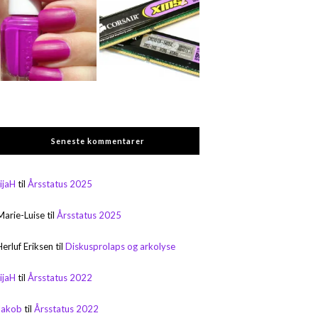
Seneste kommentarer
rijaH
til
Årsstatus 2025
Marie-Luise
til
Årsstatus 2025
Herluf Eriksen
til
Diskusprolaps og arkolyse
rijaH
til
Årsstatus 2022
Jakob
til
Årsstatus 2022