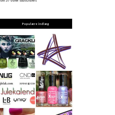
Join 37 other subscribers
Populære indlæg