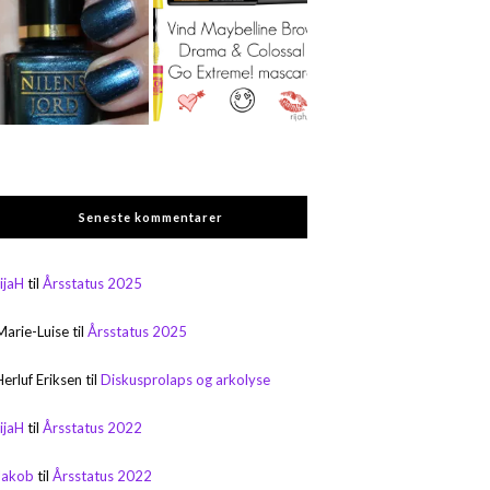
Seneste kommentarer
rijaH
til
Årsstatus 2025
Marie-Luise
til
Årsstatus 2025
Herluf Eriksen
til
Diskusprolaps og arkolyse
rijaH
til
Årsstatus 2022
Jakob
til
Årsstatus 2022