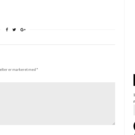
elter er markeret med
*