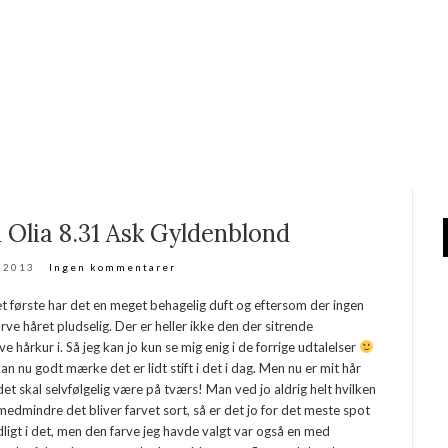
Olia 8.31 Ask Gyldenblond
r 2013
Ingen kommentarer
t første har det en meget behagelig duft og eftersom der ingen
arve håret pludselig. Der er heller ikke den der sitrende
 hårkur i. Så jeg kan jo kun se mig enig i de forrige udtalelser
n nu godt mærke det er lidt stift i det i dag. Men nu er mit hår
et skal selvfølgelig være på tværs! Man ved jo aldrig helt hvilken
medmindre det bliver farvet sort, så er det jo for det meste spot
dligt i det, men den farve jeg havde valgt var også en med