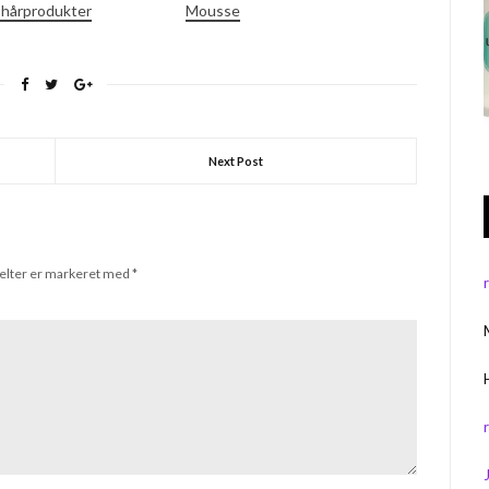
 hårprodukter
Mousse
Next Post
elter er markeret med
*