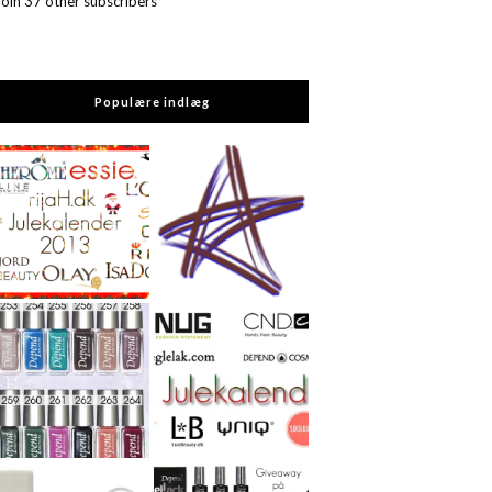
Join 37 other subscribers
Populære indlæg