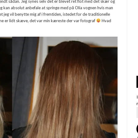
r endt sådan. Jeg synes selv det er blevet ret flot med det skær og
g kan absolut anbefale at springe med på Olia vognen hvis man
get jeg vil benytte mig af i fremtiden, istedet for de traditionelle
ne er lidt skæve, det var min kæreste der var fotograf
Hvad