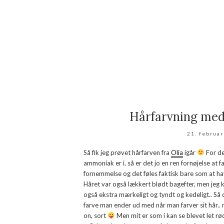
Hårfarvning med 
21. februa
Så fik jeg prøvet hårfarven fra
Olia
igår
For de
ammoniak er i, så er det jo en ren fornøjelse at f
fornemmelse og det føles faktisk bare som at have
Håret var også lækkert blødt bagefter, men jeg ka
også ekstra mærkeligt og tyndt og kedeligt.. Så d
farve man ender ud med når man farver sit hår.. 
on, sort
Men mit er som i kan se blevet let rø