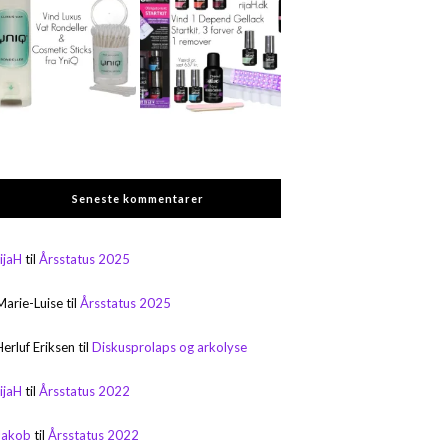
Seneste kommentarer
rijaH
til
Årsstatus 2025
Marie-Luise
til
Årsstatus 2025
Herluf Eriksen
til
Diskusprolaps og arkolyse
rijaH
til
Årsstatus 2022
Jakob
til
Årsstatus 2022