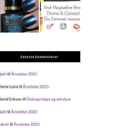
Seneste kommentarer
rijaH
til
Årsstatus 2025
Marie-Luise
til
Årsstatus 2025
Herluf Eriksen
til
Diskusprolaps og arkolyse
rijaH
til
Årsstatus 2022
Jakob
til
Årsstatus 2022