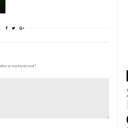
elter er markeret med
*