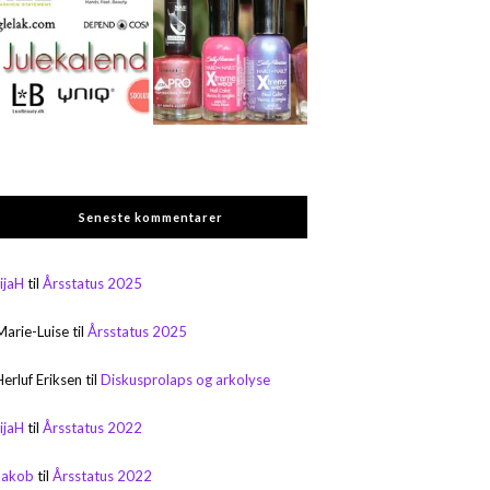
Seneste kommentarer
rijaH
til
Årsstatus 2025
Marie-Luise
til
Årsstatus 2025
Herluf Eriksen
til
Diskusprolaps og arkolyse
rijaH
til
Årsstatus 2022
Jakob
til
Årsstatus 2022