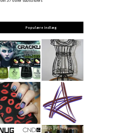
Join 37 other subscribers
Populære indlæg