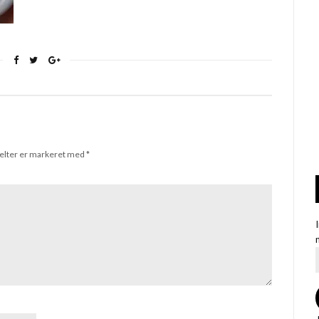
elter er markeret med
*