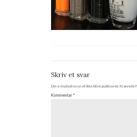
Skriv et svar
Din e-mailadresse vil ikke blive publiceret.
Krævede f
Kommentar
*