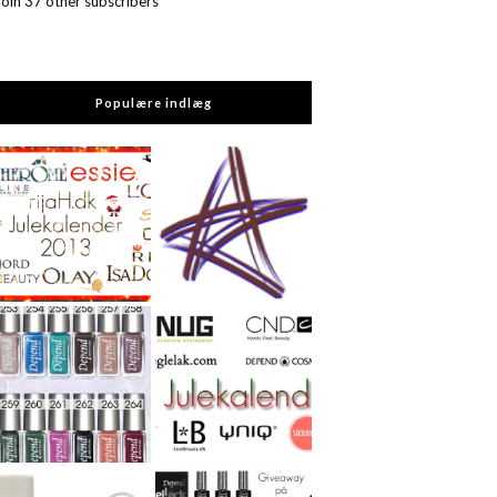
Join 37 other subscribers
Populære indlæg