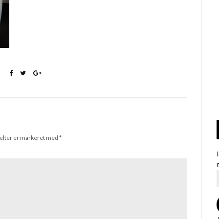
elter er markeret med
*