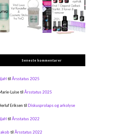
Seneste kommentarer
rijaH
til
Årsstatus 2025
Marie-Luise
til
Årsstatus 2025
Herluf Eriksen
til
Diskusprolaps og arkolyse
rijaH
til
Årsstatus 2022
Jakob
til
Årsstatus 2022