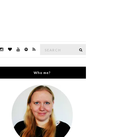
Search
Search
for:
Who me?