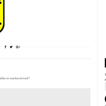
elter er markeret med
*