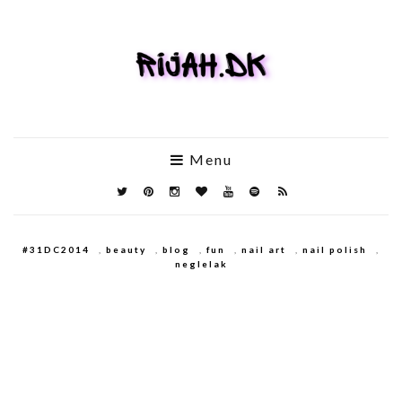
Menu
#31DC2014
,
beauty
,
blog
,
fun
,
nail art
,
nail polish
,
neglelak