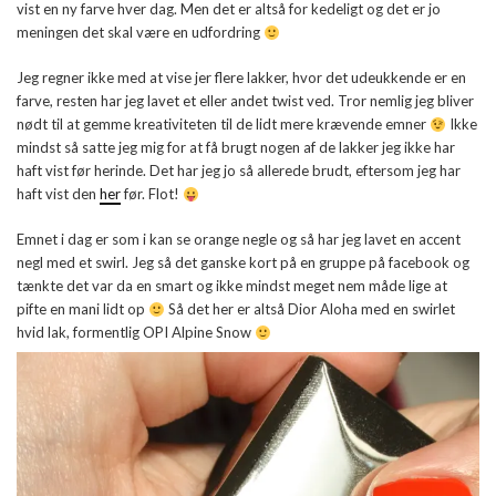
vist en ny farve hver dag. Men det er altså for kedeligt og det er jo
meningen det skal være en udfordring
Jeg regner ikke med at vise jer flere lakker, hvor det udeukkende er en
farve, resten har jeg lavet et eller andet twist ved. Tror nemlig jeg bliver
nødt til at gemme kreativiteten til de lidt mere krævende emner
Ikke
mindst så satte jeg mig for at få brugt nogen af de lakker jeg ikke har
haft vist før herinde. Det har jeg jo så allerede brudt, eftersom jeg har
haft vist den
her
før. Flot!
Emnet i dag er som i kan se orange negle og så har jeg lavet en accent
negl med et swirl. Jeg så det ganske kort på en gruppe på facebook og
tænkte det var da en smart og ikke mindst meget nem måde lige at
pifte en mani lidt op
Så det her er altså Dior Aloha med en swirlet
hvid lak, formentlig OPI Alpine Snow