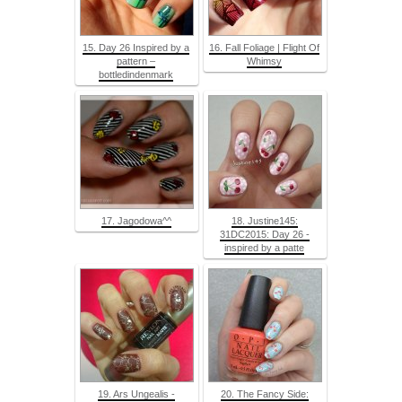
15. Day 26 Inspired by a
16. Fall Foliage | Flight Of
pattern –
Whimsy
bottledindenmark
17. Jagodowa^^
18. Justine145:
31DC2015: Day 26 -
inspired by a patte
19. Ars Ungealis -
20. The Fancy Side: