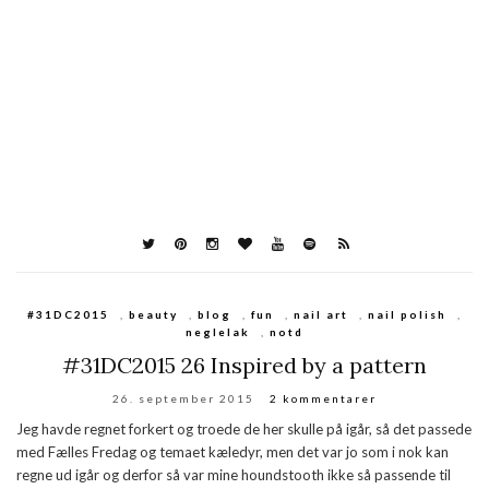
#31DC2015
,
beauty
,
blog
,
fun
,
nail art
,
nail polish
,
neglelak
,
notd
#31DC2015 26 Inspired by a pattern
26. september 2015
2 kommentarer
Jeg havde regnet forkert og troede de her skulle på igår, så det passede
med Fælles Fredag og temaet kæledyr, men det var jo som i nok kan
regne ud igår og derfor så var mine houndstooth ikke så passende til