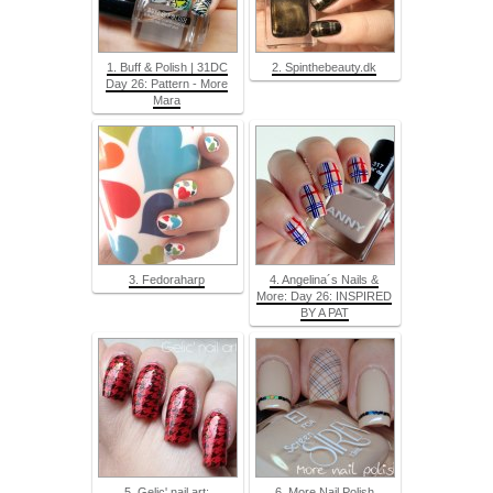
1. Buff & Polish | 31DC
2. Spinthebeauty.dk
Day 26: Pattern - More
Mara
3. Fedoraharp
4. Angelina´s Nails &
More: Day 26: INSPIRED
BY A PAT
5. Gelic' nail art:
6. More Nail Polish