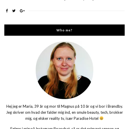
Who me?
Hej jeg er Maria, 39 år og mor til Magnus på 10 år og vi bor i Brøndby.
Jeg skriver om hvad der falder mig ind, en smule beauty, tech, brokker
mig, og elsker reality tv, især Paradise Hotel
Følger i mig på Instagram/Snapchat, så er det primært sønnen og