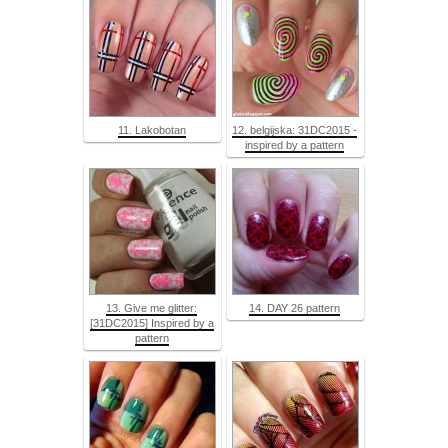
11. Lakobotan
12. belgijska: 31DC2015 -
inspired by a pattern
13. Give me glitter:
14. DAY 26 pattern
[31DC2015] Inspired by a
pattern