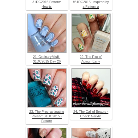
31DC2015 Pattern:
#31DC2015: Inspired by
Hearts
a Pattern a
21. OrdinaryMisfit:
22. The Rite of
31DC2015 Day 26
Aging...Early
23. The Procrastinating
24. The Call of Beauty -
Polishr: 31DC2015 -
Check Nail Art
Pattern