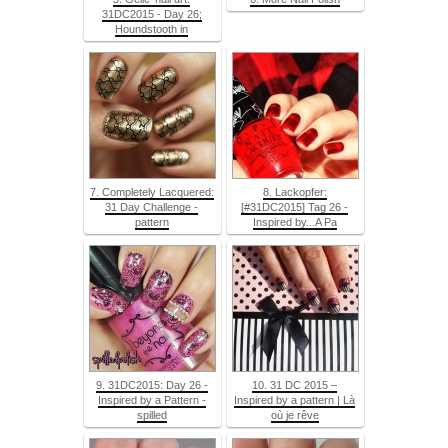
31DC2015 - Day 26;
Houndstooth in
7. Completely Lacquered:
8. Lackopfer:
31 Day Challenge -
[#31DC2015] Tag 26 -
pattern
Inspired by...A Pa
9. 31DC2015: Day 26 -
10. 31 DC 2015 –
Inspired by a Pattern -
Inspired by a pattern | Là
spilled
où je rêve