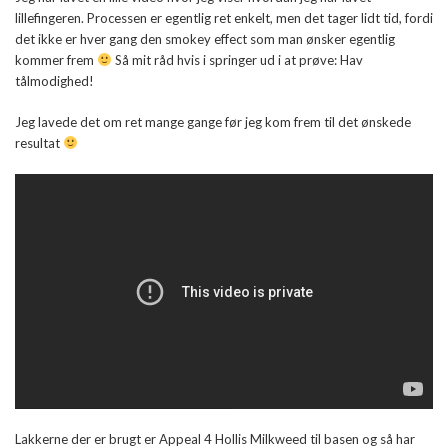
lillefingeren. Processen er egentlig ret enkelt, men det tager lidt tid, fordi
det ikke er hver gang den smokey effect som man ønsker egentlig
kommer frem
Så mit råd hvis i springer ud i at prøve: Hav
tålmodighed!
Jeg lavede det om ret mange gange før jeg kom frem til det ønskede
resultat
Lakkerne der er brugt er Appeal 4 Hollis Milkweed til basen og så har