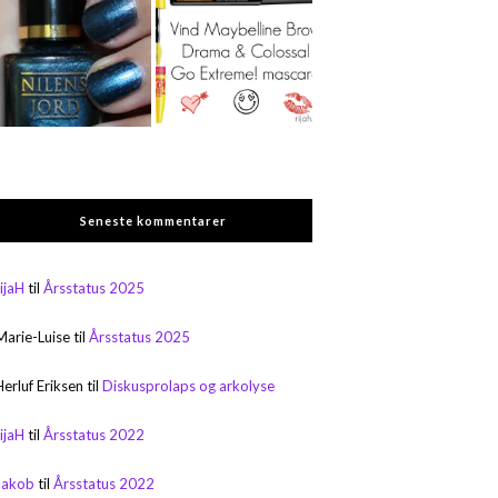
Seneste kommentarer
rijaH
til
Årsstatus 2025
Marie-Luise
til
Årsstatus 2025
Herluf Eriksen
til
Diskusprolaps og arkolyse
rijaH
til
Årsstatus 2022
Jakob
til
Årsstatus 2022