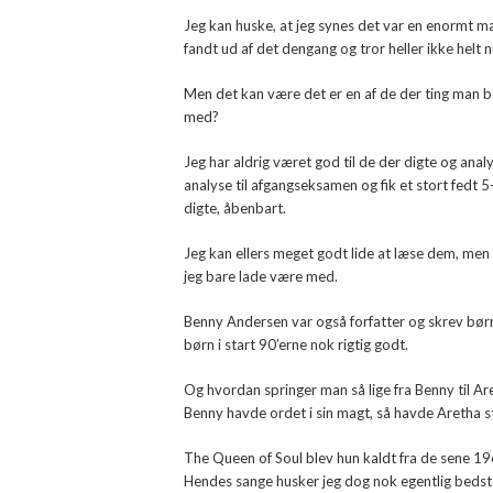
Jeg kan huske, at jeg synes det var en enormt mæ
fandt ud af det dengang og tror heller ikke helt n
Men det kan være det er en af de der ting man b
med?
Jeg har aldrig været god til de der digte og anal
analyse til afgangseksamen og fik et stort fedt 5-t
digte, åbenbart.
Jeg kan ellers meget godt lide at læse dem, men
jeg bare lade være med.
Benny Andersen var også forfatter og skrev børn
børn i start 90’erne nok rigtig godt.
Og hvordan springer man så lige fra Benny til A
Benny havde ordet i sin magt, så havde Aretha s
The Queen of Soul blev hun kaldt fra de sene 196
Hendes sange husker jeg dog nok egentlig bedst fr