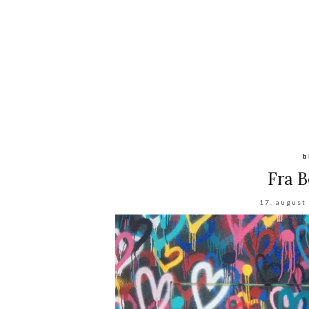
b
Fra B
17. august