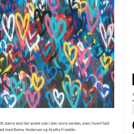
dt større end det andet ude i den store verden, men i hvert fald
sked med Benny Andersen og Aretha Franklin.