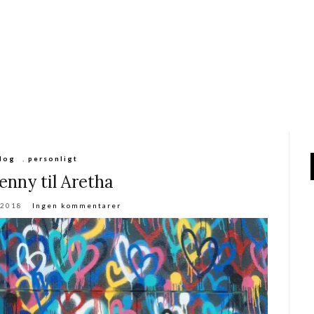
log
,
personligt
enny til Aretha
 2018
Ingen kommentarer