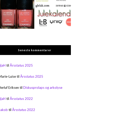
Seneste kommentarer
rijaH
til
Årsstatus 2025
Marie-Luise
til
Årsstatus 2025
Herluf Eriksen
til
Diskusprolaps og arkolyse
rijaH
til
Årsstatus 2022
Jakob
til
Årsstatus 2022