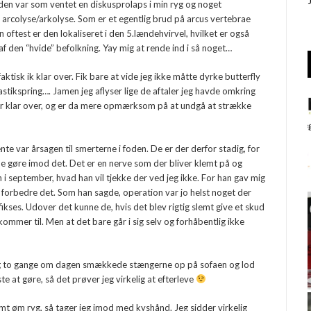
g den var som ventet en diskusprolaps i min ryg og noget
 arcolyse/arkolyse. Som er et egentlig brud på arcus vertebrae
 oftest er den lokaliseret i den 5.lændehvirvel, hvilket er også
f den “hvide” befolkning. Yay mig at rende ind i så noget…
ktisk ik klar over. Fik bare at vide jeg ikke måtte dyrke butterfly
tikspring…. Jamen jeg aflyser lige de aftaler jeg havde omkring
 var klar over, og er da mere opmærksom på at undgå at strække
te var årsagen til smerterne i foden. De er der derfor stadig, for
e gøre imod det. Det er en nerve som der bliver klemt på og
en i september, hvad han vil tjekke der ved jeg ikke. For han gav mig
at forbedre det. Som han sagde, operation var jo helst noget der
e fikses. Udover det kunne de, hvis det blev rigtig slemt give et skud
ommer til. Men at det bare går i sig selv og forhåbentlig ikke
 jeg to gange om dagen smækkede stængerne op på sofaen og lod
ste at gøre, så det prøver jeg virkelig at efterleve
amt øm ryg, så tager jeg imod med kyshånd. Jeg sidder virkelig