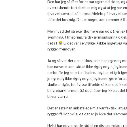
Den har jeg så fået for et par ugers tid siden, o
overraskende fortalte han mig også at jeg har en
(hvirvelbuen), altså et brud/defekt på hvirvelbuen
tilfældet hos mig. Det er noget som rammer 5% a
Men hvad det så egentlig mere går ud på, er jeg fa
svømning, tårnspring, faldskærmsudspring og elas
det så
Ej det var selvfølgelig ikke noget jeg
ryggen fremover.
Ja og så var der den diskus, som han egentlig men
han nævnte som sådan ikke rigtig noget jeg kunn
derfor får jeg smerter i hælen. Jeg har et tjek ig
jo egentlig ikke rigtig noget jeg kunne gøre for 
skulle undgås, for i visse tilfælde så kan det ikk
binyrebarkhormon. Så det håber jeg ikke at det k
bliver værre.
Det eneste han anbefalede mig var faktisk, at
ryggen få lidt hvile, og det er jo ikke det slemme
Hvis i har nogen gode råd til en diskusprolaps r