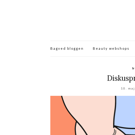
Bagved bloggen
Beauty webshops
b
Diskuspr
10. ma