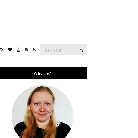
Search
Search
for:
Who me?