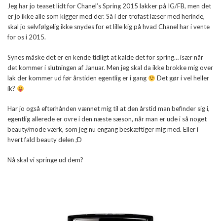
Jeg har jo teaset lidt for Chanel’s Spring 2015 lakker på IG/FB, men det
er jo ikke alle som kigger med der. Så i der trofast læser med herinde,
skal jo selvfølgelig ikke snydes for et lille kig på hvad Chanel har i vente
for os i 2015.
Synes måske det er en kende tidligt at kalde det for spring… især når
det kommer i slutningen af Januar. Men jeg skal da ikke brokke mig over
lak der kommer ud før årstiden egentlig er i gang
Det gør i vel heller
ik?
Har jo også efterhånden vænnet mig til at den årstid man befinder sig i,
egentlig allerede er ovre i den næste sæson, når man er ude i så noget
beauty/mode værk, som jeg nu engang beskæftiger mig med. Eller i
hvert fald beauty delen ;D
Nå skal vi springe ud dem?