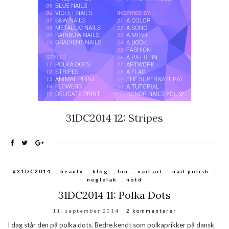
31DC2014 12: Stripes
#31DC2014
,
beauty
,
blog
,
fun
,
nail art
,
nail polish
,
neglelak
,
notd
31DC2014 11: Polka Dots
11. september 2014
2 kommentarer
I dag står den på polka dots. Bedre kendt som polkaprikker på dansk