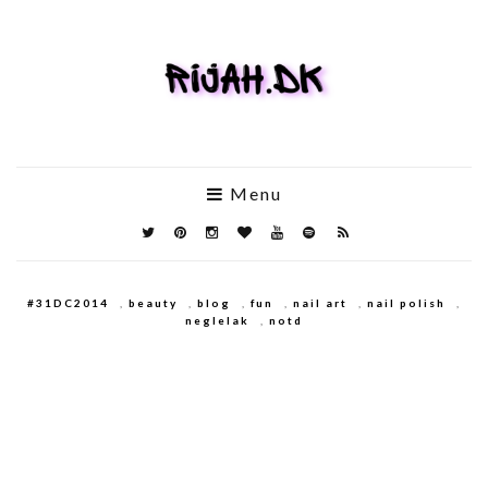
Menu
#31DC2014
,
beauty
,
blog
,
fun
,
nail art
,
nail polish
,
neglelak
,
notd