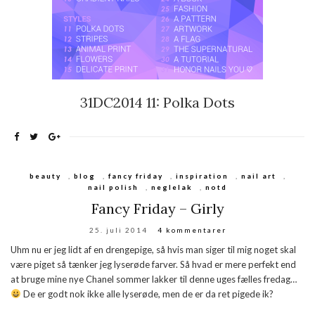
31DC2014 11: Polka Dots
beauty
,
blog
,
fancy friday
,
inspiration
,
nail art
,
nail polish
,
neglelak
,
notd
Fancy Friday – Girly
25. juli 2014
4 kommentarer
Uhm nu er jeg lidt af en drengepige, så hvis man siger til mig noget skal
være piget så tænker jeg lyserøde farver. Så hvad er mere perfekt end
at bruge mine nye Chanel sommer lakker til denne uges fælles fredag…
De er godt nok ikke alle lyserøde, men de er da ret pigede ik?