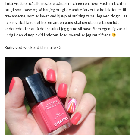
Tutti Frutti er på alle neglene pånær ringfingeren. hvor Eastern Light er
brugt som base og så har jeg brugt de andre farver fra kollektionen til
trekanterne, som er lavet ved hjælp af striping tape. Jeg ved dog nu at
hvis jeg skal lave det her en anden gang skal jeg placere tapen lidt
anderledes for at få det resultat jeg gerne vil have. Som egentlig var at
undgå den klump hvid i midten. Men overall er jeg ret tilfreds
Rigtig god weekend til jer alle <3