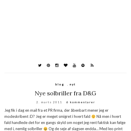
blog
,
nyt
Nye solbriller fra D&G
2. marts 2011
6 kommentarer
Jeg fik i dag en mail fra et PR firma, der åbenbart mener jeg er
modeskribent :D? Jeg er meget smigret i hvert fald
Nå men i hvert
fald handlede det for en gangs skyld om noget jeg rent faktisk kan følge
med i, nemlig solbriller
Og de seje af slagsen endda… Med leo print