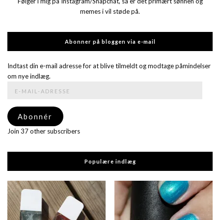
Følger i mig på Instagram/Snapchat, så er det primært sønnen og
memes i vil støde på.
Abonner på bloggen via e-mail
Indtast din e-mail adresse for at blive tilmeldt og modtage påmindelser
om nye indlæg.
E-
mail-
adresse
Abonnér
Join 37 other subscribers
Populære indlæg