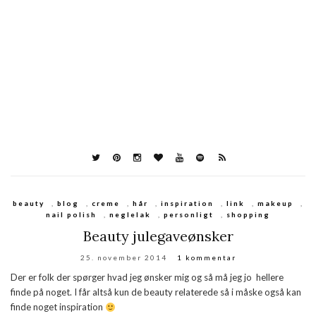
beauty
,
blog
,
creme
,
hår
,
inspiration
,
link
,
makeup
,
nail polish
,
neglelak
,
personligt
,
shopping
Beauty julegaveønsker
25. november 2014
1 kommentar
Der er folk der spørger hvad jeg ønsker mig og så må jeg jo hellere
finde på noget. I får altså kun de beauty relaterede så i måske også kan
finde noget inspiration