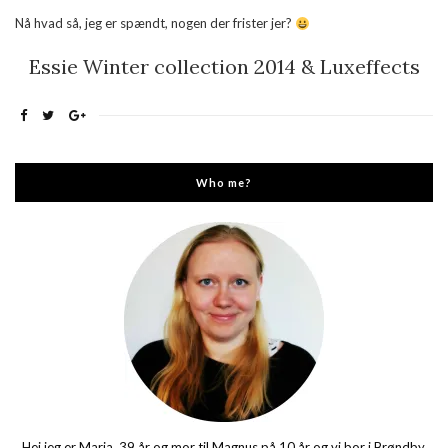
Nå hvad så, jeg er spændt, nogen der frister jer?
Essie Winter collection 2014 & Luxeffects
Who me?
Hej jeg er Maria, 39 år og mor til Magnus på 10 år og vi bor i Brøndby.