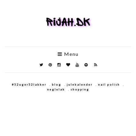
Menu
#52uger52lakker
,
blog
,
julekalender
,
nail polish
,
neglelak
,
shopping