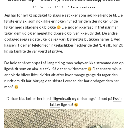
26. februar 2013
6 kommentarer
Jeg har for nyligt opdaget to slags elastikker som jeg ikke kendte til. De
første er Blax, som nok ikke er nogen nyhed for dem der nogenlunde
følger med i bladene og blogge
De sidder ikke fast i håret når man
tager dem ud og er meget holdbare og bliver ikke udvidet. De andre
opdagede jeg i sidste uge, da jeg var i børnetøjs butikken name it. Ved
kassen lå de her telefonledningselastikker(hedder de det?), 4 stk. for 20
kr. så tænkte de var værd at prøve.
De holder håret oppe i så lang tid og man behøver ikke stramme den op
ligeså tit som en alm. elastik. Så det er skidesmart
Det eneste minus
er nok de bliver lidt udvidet alt efter hvor mange gange du tager den
rundt om dit hår. Var jeg den sidste i verden der har opdaget dem her
mon?
De kan bla. købes her hos
billigvoks.dk
og de har også tilbud på
Essie
lakker
lige nu!