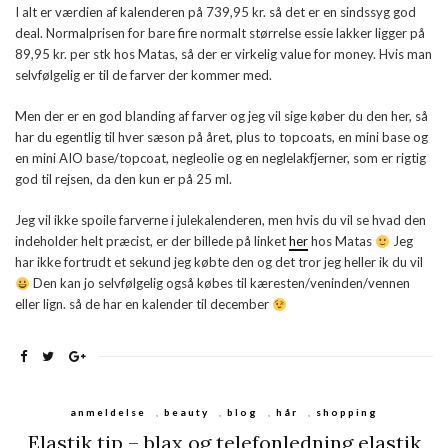
I alt er værdien af kalenderen på 739,95 kr. så det er en sindssyg god
deal. Normalprisen for bare fire normalt størrelse essie lakker ligger på
89,95 kr. per stk hos Matas, så der er virkelig value for money. Hvis man
selvfølgelig er til de farver der kommer med.
Men der er en god blanding af farver og jeg vil sige køber du den her, så
har du egentlig til hver sæson på året, plus to topcoats, en mini base og
en mini AIO base/topcoat, negleolie og en neglelakfjerner, som er rigtig
god til rejsen, da den kun er på 25 ml.
Jeg vil ikke spoile farverne i julekalenderen, men hvis du vil se hvad den
indeholder helt præcist, er der billede på linket
her
hos Matas
Jeg
har ikke fortrudt et sekund jeg købte den og det tror jeg heller ik du vil
Den kan jo selvfølgelig også købes til kæresten/veninden/vennen
eller lign. så de har en kalender til december
anmeldelse
,
beauty
,
blog
,
hår
,
shopping
Elastik tip – blax og telefonledning elastik