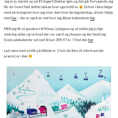
Jeg er jo startet op på #52uger52lakker igen og det går forrygende, jeg
får da i hvert fald skiftet lakken hver uge indtil nu
Så hvis i ikke følger
med på Instagram hvor jeg viser dem hver lørdag/søndag, så kan i følge
med
her
– der er også en reel hvor jeg åbner kalenderen
her
.
MEN jeg fik et gavekort til Matas i julegave og så måtte jeg jo lige
omkring siden og se hvad der var værd og shoppe og der fandt jeg
Essies julekalender sat ned til kun 389,97 kr. ! Find den
her
.
Lad være med at klik på billede nr. 2 hvis du ikke vil vide hvad der
præcist er i den