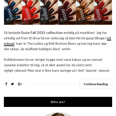
Så landede
Essie Fall 2015 collection
endelig på matriklen! Jeg har
virkelig set frem til disse farver siden jeg så dem første gang tilbage i
juli
måned
. Især In The Lobby og Bell-Bottom Blues og lad mig bare sige
det sådan, de skuffede heldigvis ikke! :smirk:
Kollektionens farver skriger hygge med varm kakao og en vamset
sweater indenfor til mig, så et eller andet har de vidst ramt
rigtigt :relaxed: Men skal vi ikke bare springe ud i det? :dancer: :dancer:
Continue Reading
Who me?