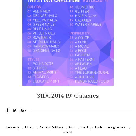
31DC2014 19: Galaxies
beauty
,
blog
,
fancy friday
,
fun
,
nail polish
,
neglelak
,
notd