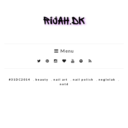
Menu
#31DC2014
,
beauty
,
nail art
,
nail polish
,
neglelak
,
notd