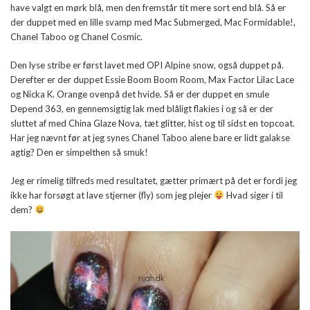
have valgt en mørk blå, men den fremstår tit mere sort end blå. Så er
der duppet med en lille svamp med Mac Submerged, Mac Formidable!,
Chanel Taboo og Chanel Cosmic.
Den lyse stribe er først lavet med OPI Alpine snow, også duppet på.
Derefter er der duppet Essie Boom Boom Room, Max Factor Lilac Lace
og Nicka K. Orange ovenpå det hvide. Så er der duppet en smule
Depend 363, en gennemsigtig lak med blåligt flakies i og så er der
sluttet af med China Glaze Nova, tæt glitter, hist og til sidst en topcoat.
Har jeg nævnt før at jeg synes Chanel Taboo alene bare er lidt galakse
agtig? Den er simpelthen så smuk!
Jeg er rimelig tilfreds med resultatet, gætter primært på det er fordi jeg
ikke har forsøgt at lave stjerner (fly) som jeg plejer
Hvad siger i til
dem?