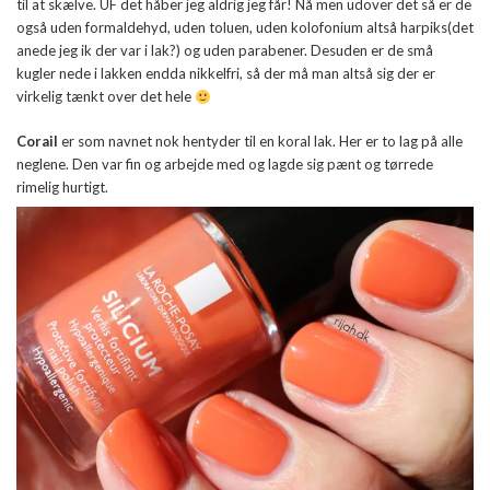
til at skælve. UF det håber jeg aldrig jeg får! Nå men udover det så er de
også uden formaldehyd, uden toluen, uden kolofonium altså harpiks(det
anede jeg ik der var i lak?) og uden parabener. Desuden er de små
kugler nede i lakken endda nikkelfri, så der må man altså sig der er
virkelig tænkt over det hele
Corail
er som navnet nok hentyder til en koral lak. Her er to lag på alle
neglene. Den var fin og arbejde med og lagde sig pænt og tørrede
rimelig hurtigt.