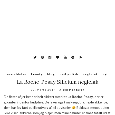
anmeldelse
,
beauty
,
blog
,
nail polish
,
neglelak
,
nyt
La Roche-Posay Silicium neglelak
20. marts 2014
3 kommentarer
De fleste af jer kender helt sikkert mærket
La Roche-Posay
, der er
giganter indenfor hudpleje. De laver også makeup, bla. neglelakker og
dem har jeg fået et lille udvalg af, til at vise jer
Beklager meget at jeg
ikke viser lakkerne som jeg plejer, men mine hænder er slået totalt ud af