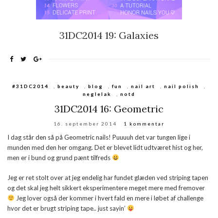
31DC2014 19: Galaxies
#31DC2014
,
beauty
,
blog
,
fun
,
nail art
,
nail polish
,
neglelak
,
notd
31DC2014 16: Geometric
16. september 2014
1 kommentar
I dag står den så på Geometric nails! Puuuuh det var tungen lige i
munden med den her omgang. Det er blevet lidt udtværet hist og her,
men er i bund og grund pænt tilfreds
Jeg er ret stolt over at jeg endelig har fundet glæden ved striping tapen
og det skal jeg helt sikkert eksperimentere meget mere med fremover
Jeg lover også der kommer i hvert fald en mere i løbet af challenge
hvor det er brugt striping tape.. just sayin’