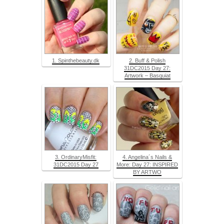
1. Spinthebeauty.dk
2. Buff & Polish
31DC2015 Day 27:
Artwork – Basquiat
3. OrdinaryMisfit:
4. Angelina´s Nails &
31DC2015 Day 27
More: Day 27: INSPIRED
BY ARTWO