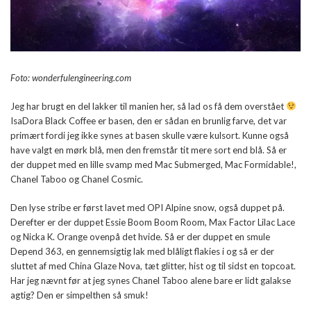
Foto: wonderfulengineering.com
Jeg har brugt en del lakker til manien her, så lad os få dem overstået
IsaDora Black Coffee er basen, den er sådan en brunlig farve, det var
primært fordi jeg ikke synes at basen skulle være kulsort. Kunne også
have valgt en mørk blå, men den fremstår tit mere sort end blå. Så er
der duppet med en lille svamp med Mac Submerged, Mac Formidable!,
Chanel Taboo og Chanel Cosmic.
Den lyse stribe er først lavet med OPI Alpine snow, også duppet på.
Derefter er der duppet Essie Boom Boom Room, Max Factor Lilac Lace
og Nicka K. Orange ovenpå det hvide. Så er der duppet en smule
Depend 363, en gennemsigtig lak med blåligt flakies i og så er der
sluttet af med China Glaze Nova, tæt glitter, hist og til sidst en topcoat.
Har jeg nævnt før at jeg synes Chanel Taboo alene bare er lidt galakse
agtig? Den er simpelthen så smuk!