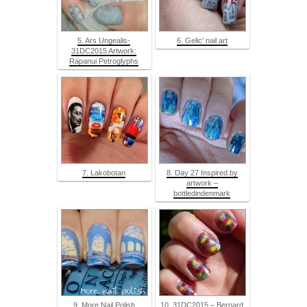
5. Ars Ungealis-
6. Gelic' nail art
31DC2015 Artwork:
Rapanui Petroglyphs
7. Lakobotan
8. Day 27 Inspired by
artwork –
bottledindenmark
9. More Nail Polish
10. 31DC2015 – Bernard