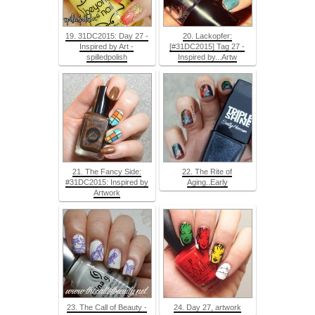
19. 31DC2015: Day 27 -
20. Lackopfer:
Inspired by Art -
[#31DC2015] Tag 27 -
spilledpolish
Inspired by...Artw
21. The Fancy Side:
22. The Rite of
#31DC2015: Inspired by
Aging..Early
Artwork
23. The Call of Beauty -
24. Day 27, artwork