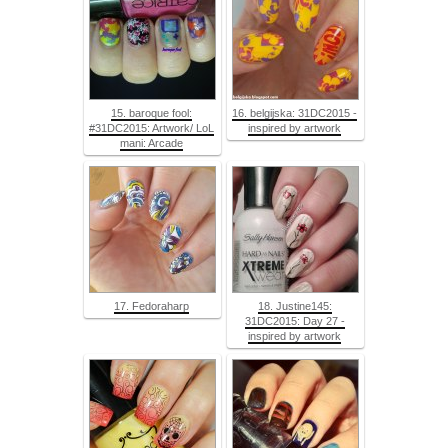
15. baroque fool:
16. belgijska: 31DC2015 -
#31DC2015: Artwork/ LoL
inspired by artwork
mani: Arcade
17. Fedoraharp
18. Justine145:
31DC2015: Day 27 -
inspired by artwork