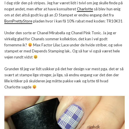
I dag står den på stripes. Jeg har været lidt i tvivl om jeg skulle finde på
noget andet, men efter at have konsulteret
Charlotte
så blev hun enig
om at det altså godt ku gå an ;D Stampet er endnu engang det fra
BornPrettyStore
pladen hvor i kan få 10% rabat med koden: TR10K31
Under den sorte er Chanel Mirabella og Chanel Pink Tonic. Ja jeg er
virkelig glad for Chanels sommer kollektion, det kan i vel godt
fornemme ik?
Max Factor Lilac Lace under de hvide striber, og selve
stampet er med Depends Stamping lak.. Og så har vi også været hele
vejen rundt vidst
Grunden til jeg var lidt usikker på det her design var mest pga. det er så
svært at stampe lige streger, ja lige, så endnu engang var det den der
lille kritiker på skulderen jeg måtte pakke væk og lytte til hvad
Charlotte sagde