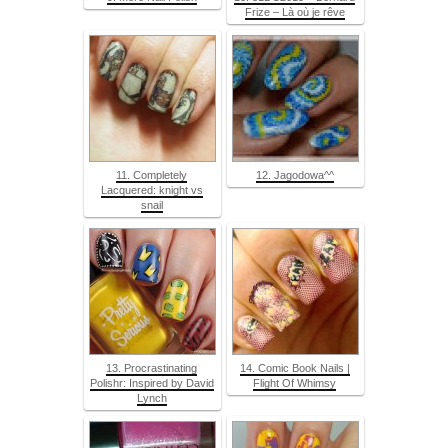
Frize – Là où je rêve
11. Completely
12. Jagodowa^^
Lacquered: knight vs
snail
13. Procrastinating
14. Comic Book Nails |
Polishr: Inspired by David
Flight Of Whimsy
Lynch