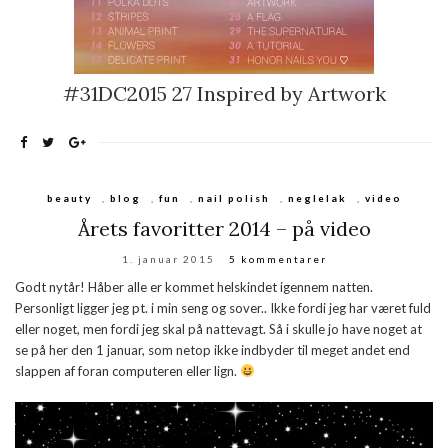
#31DC2015 27 Inspired by Artwork
beauty
,
blog
,
fun
,
nail polish
,
neglelak
,
video
Årets favoritter 2014 – på video
1. januar 2015
5 kommentarer
Godt nytår! Håber alle er kommet helskindet igennem natten.
Personligt ligger jeg pt. i min seng og sover.. Ikke fordi jeg har været fuld
eller noget, men fordi jeg skal på nattevagt. Så i skulle jo have noget at
se på her den 1 januar, som netop ikke indbyder til meget andet end
slappen af foran computeren eller lign.