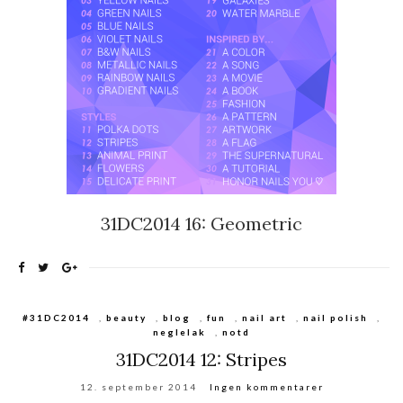
31DC2014 16: Geometric
#31DC2014
,
beauty
,
blog
,
fun
,
nail art
,
nail polish
,
neglelak
,
notd
31DC2014 12: Stripes
12. september 2014
Ingen kommentarer