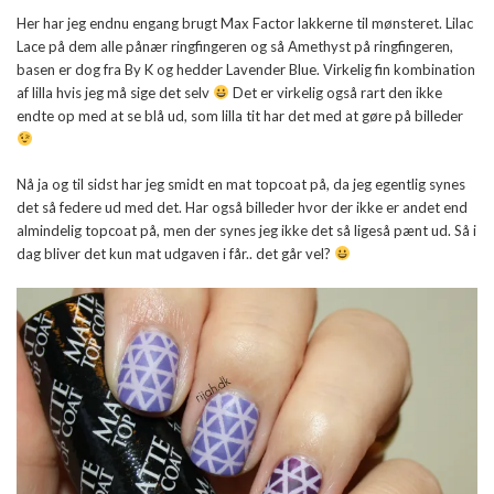
Her har jeg endnu engang brugt Max Factor lakkerne til mønsteret. Lilac
Lace på dem alle pånær ringfingeren og så Amethyst på ringfingeren,
basen er dog fra By K og hedder Lavender Blue. Virkelig fin kombination
af lilla hvis jeg må sige det selv
Det er virkelig også rart den ikke
endte op med at se blå ud, som lilla tit har det med at gøre på billeder
Nå ja og til sidst har jeg smidt en mat topcoat på, da jeg egentlig synes
det så federe ud med det. Har også billeder hvor der ikke er andet end
almindelig topcoat på, men der synes jeg ikke det så ligeså pænt ud. Så i
dag bliver det kun mat udgaven i får.. det går vel?