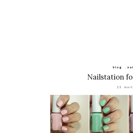
blog
,
na
Nailstation f
23. mar