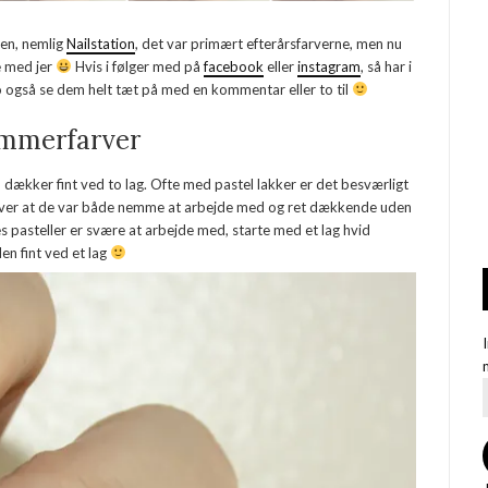
gen, nemlig
Nailstation
, det var primært efterårsfarverne, men nu
e med jer
Hvis i følger med på
facebook
eller
instagram
, så har i
 jo også se dem helt tæt på med en kommentar eller to til
sommerfarver
dækker fint ved to lag. Ofte med pastel lakker er det besværligt
 over at de var både nemme at arbejde med og ret dækkende uden
nes pasteller er svære at arbejde med, starte med et lag hvid
en fint ved et lag