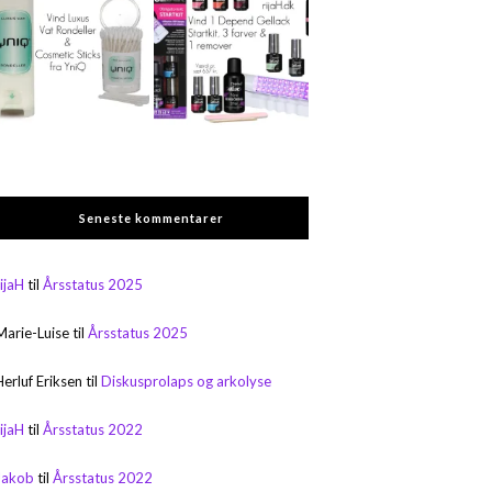
Seneste kommentarer
rijaH
til
Årsstatus 2025
Marie-Luise
til
Årsstatus 2025
Herluf Eriksen
til
Diskusprolaps og arkolyse
rijaH
til
Årsstatus 2022
Jakob
til
Årsstatus 2022