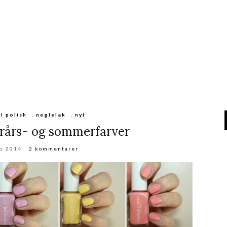
il polish
,
neglelak
,
nyt
orårs- og sommerfarver
ts 2014
2 kommentarer