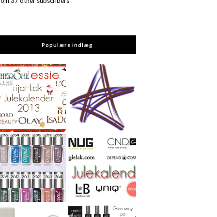
Join 37 other subscribers
Populære indlæg