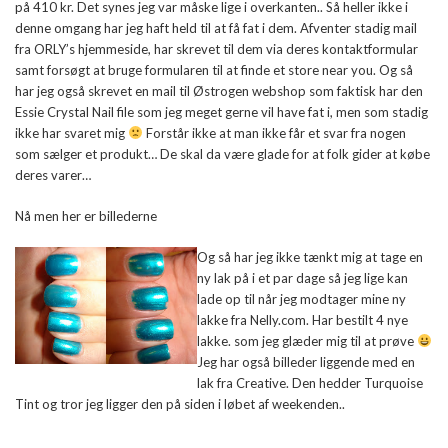
på 410 kr. Det synes jeg var måske lige i overkanten.. Så heller ikke i
denne omgang har jeg haft held til at få fat i dem. Afventer stadig mail
fra ORLY’s hjemmeside, har skrevet til dem via deres kontaktformular
samt forsøgt at bruge formularen til at finde et store near you. Og så
har jeg også skrevet en mail til Østrogen webshop som faktisk har den
Essie Crystal Nail file som jeg meget gerne vil have fat i, men som stadig
ikke har svaret mig
Forstår ikke at man ikke får et svar fra nogen
som sælger et produkt… De skal da være glade for at folk gider at købe
deres varer…
Nå men her er billederne
Og så har jeg ikke tænkt mig at tage en
ny lak på i et par dage så jeg lige kan
lade op til når jeg modtager mine ny
lakke fra Nelly.com. Har bestilt 4 nye
lakke. som jeg glæder mig til at prøve
Jeg har også billeder liggende med en
lak fra Creative. Den hedder Turquoise
Tint og tror jeg ligger den på siden i løbet af weekenden..