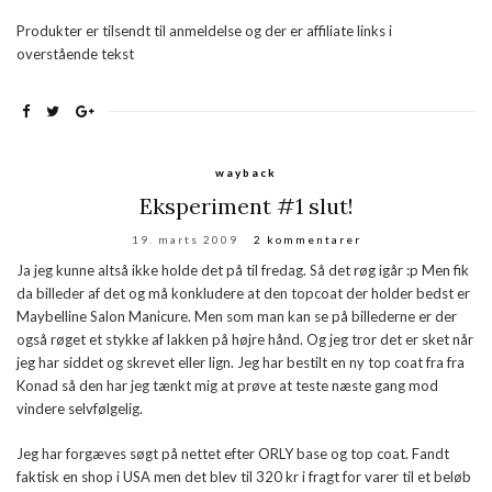
Produkter er tilsendt til anmeldelse og der er affiliate links i
overstående tekst
wayback
Eksperiment #1 slut!
19. marts 2009
2 kommentarer
Ja jeg kunne altså ikke holde det på til fredag. Så det røg igår :p Men fik
da billeder af det og må konkludere at den topcoat der holder bedst er
Maybelline Salon Manicure. Men som man kan se på billederne er der
også røget et stykke af lakken på højre hånd. Og jeg tror det er sket når
jeg har siddet og skrevet eller lign. Jeg har bestilt en ny top coat fra fra
Konad så den har jeg tænkt mig at prøve at teste næste gang mod
vindere selvfølgelig.
Jeg har forgæves søgt på nettet efter ORLY base og top coat. Fandt
faktisk en shop i USA men det blev til 320 kr i fragt for varer til et beløb