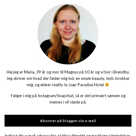
Hej jeg er Maria, 39 år og mor til Magnus på 10 år og vi bor i Brøndby.
Jeg skriver om hvad der falder mig ind, en smule beauty, tech, brokker
mig, og elsker reality tv, især Paradise Hotel
Følger i mig på Instagram/Snapchat, så er det primært sønnen og
memes i vil støde på.
Abonner på bloggen via e-mail
Indtast din e-mail adresse for at blive tilmeldt og modtage påmindelser