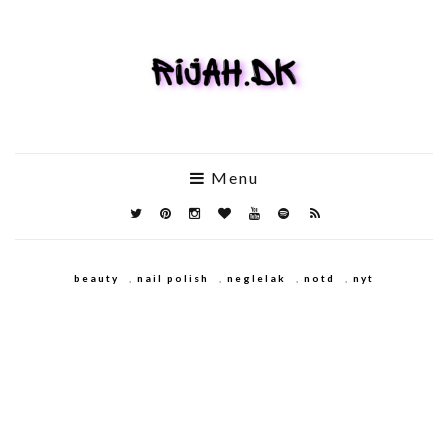
Menu
beauty
,
nail polish
,
neglelak
,
notd
,
nyt