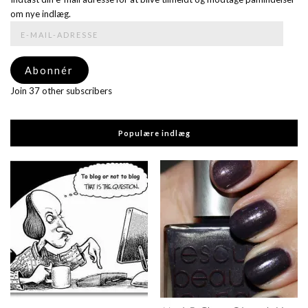
om nye indlæg.
E-
mail-
adresse
Abonnér
Join 37 other subscribers
Populære indlæg