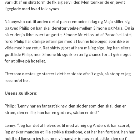
var lidt af en shitstorm de fik sig selv i der. Men tænker de er jævnt
ligeglade med hvad folk synes.
Nå anywho cut til anden del af parceremonien i dag og Maja stiller sig
bagved Philip og han skal derefter vælge mellem Simone og Maja. Og ja
så er det jo ikke svært at gætte, Simone får et los ud af Paradise Hotel,
fordi Philip har dårlige erfaringer med at kunne lide piger, som ikke er
vilde med ham retur. Ret shitty gjort af ham må jeg sige. Jeg kan ellers
godt lide Philip, men Simone fik sgu ik en ærlig chance for at gør noget
for at blive på hotellet.
Eftersom næste uge starter i det her sidste afsnit også, så stopper jeg
resume’et her.
Ugens guldkorn
:
Philip: “Lenny har en fantastisk røv, den sidder som den skal, den er
stram, den er lille, han har en god røv, sådan er det!”
Lenny: “Jeg har det af helvedes til med at mig og Anders ik har scoret,
jeg ønsker manden et lille stykke tissekone, det har han fortjent, han har
holdt ud ligesom jeg har, men vi mangler jo nogen at stikke den op i”