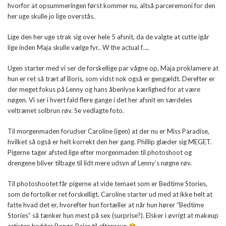
hvorfor at opsummeringen først kommer nu, altså parceremoni for den
her uge skulle jo lige overstås.
Lige den her uge strak sig over hele 5 afsnit, da de valgte at cutte igår
lige inden Maja skulle vælge fyr.. W the actual f….
Ugen starter med vi ser de forskellige par vågne op, Maja proklamere at
hun er ret så træt af Boris, som vidst nok også er gengældt. Derefter er
der meget fokus på Lenny og hans åbenlyse kærlighed for at være
nøgen. Vi ser i hvert fald flere gange i det her afsnit en særdeles
veltrænet solbrun røv. Se vedlagte foto.
Til morgenmaden forudser Caroline (igen) at der nu er Miss Paradise,
hvilket så også er helt korrekt den her gang. Phillip glæder sig MEGET.
Pigerne tager afsted lige efter morgenmaden til photoshoot og
drengene bliver tilbage til lidt mere udsyn af Lenny’s nøgne røv.
Til photoshootet får pigerne at vide temaet som er Bedtime Stories,
som de fortolker ret forskelligt. Caroline starter ud med at ikke helt at
fatte hvad det er, hvorefter hun fortæller at når hun hører “Bedtime
Stories” så tænker hun mest på sex (surprise?). Elsker i øvrigt at makeup