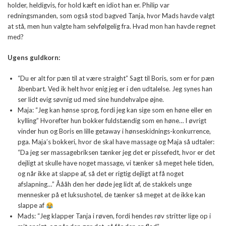
holder, heldigvis, for hold kæft en idiot han er. Philip var
redningsmanden, som også stod bagved Tanja, hvor Mads havde valgt
at stå, men hun valgte ham selvfølgelig fra. Hvad mon han havde regnet
med?
Ugens guldkorn:
“Du er alt for pæn til at være straight” Sagt til Boris, som er for pæn
åbenbart. Ved ik helt hvor enig jeg er i den udtalelse. Jeg synes han
ser lidt evig søvnig ud med sine hundehvalpe øjne.
Maja: “Jeg kan hønse sprog, fordi jeg kan sige som en høne eller en
kylling” Hvorefter hun bokker fuldstændig som en høne… I øvrigt
vinder hun og Boris en lille getaway i hønseskidnings-konkurrence,
pga. Maja’s bokkeri, hvor de skal have massage og Maja så udtaler:
“Da jeg ser massagebriksen tænker jeg det er pissefedt, hvor er det
dejligt at skulle have noget massage, vi tænker så meget hele tiden,
og når ikke at slappe af, så det er rigtig dejligt at få noget
afslapning…” Åååh den her døde jeg lidt af, de stakkels unge
mennesker på et luksushotel, de tænker så meget at de ikke kan
slappe af
Mads: “Jeg klapper Tanja i røven, fordi hendes røv stritter lige op i