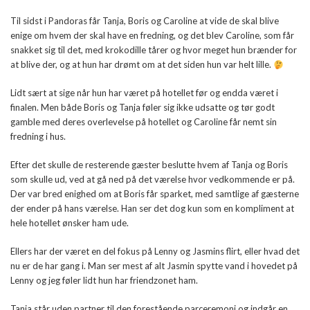
Til sidst i Pandoras får Tanja, Boris og Caroline at vide de skal blive
enige om hvem der skal have en fredning, og det blev Caroline, som får
snakket sig til det, med krokodille tårer og hvor meget hun brænder for
at blive der, og at hun har drømt om at det siden hun var helt lille.
Lidt sært at sige når hun har været på hotellet før og endda været i
finalen. Men både Boris og Tanja føler sig ikke udsatte og tør godt
gamble med deres overlevelse på hotellet og Caroline får nemt sin
fredning i hus.
Efter det skulle de resterende gæster beslutte hvem af Tanja og Boris
som skulle ud, ved at gå ned på det værelse hvor vedkommende er på.
Der var bred enighed om at Boris får sparket, med samtlige af gæsterne
der ender på hans værelse. Han ser det dog kun som en kompliment at
hele hotellet ønsker ham ude.
Ellers har der været en del fokus på Lenny og Jasmins flirt, eller hvad det
nu er de har gang i. Man ser mest af alt Jasmin spytte vand i hovedet på
Lenny og jeg føler lidt hun har friendzonet ham.
Tanja står uden partner til den forestående parceremoni og indgår en