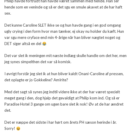
Philip havde fortrudt han havde været sammen med hende. Han ser
hende som en veninde og så er det sgu en smule akavet at de har haft
sex.
Det kunne Caroline SLET ikke se og hun havde gang i en god omgang
ugly crying i den form hvor man tænker, ej okay nu holder du kæft. Hun
var sgu mere cryface end min 4-årige når han bliver nægtet noget og
DET siger altså en del
Det var slet ik meningen mit næste indlæg skulle handle om det her, men
jeg synes simpelthen det var så komisk.
I øvrigt forstår jeg slet ik at hun bliver kaldt Onani-Caroline af pressen,
det oplagte er jo Gokkeline? AmIrite?
Med det sagt så synes jeg indtil videre ikke at der har været specielt
meget gang i den, dog hjalp det gevaldigt at Philip kom ind. Og så er
Paradise Hotel 3 gange om ugen bare slet ik nok! Øv at de har ændret
det.
Det er næppe det sidste i har hørt om årets PH sæson herinde i år.
Sorry!