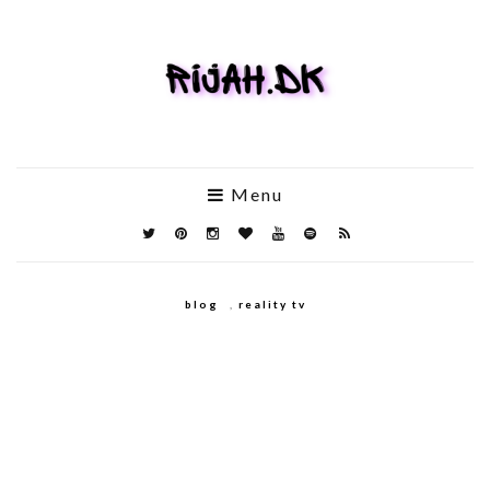
Menu
blog
,
reality tv