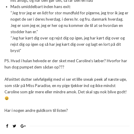
mit ansigt, og når den gør det, så får den en flad”
Mads umiddelbart inden hans exit:
“Jeg tror jeg er en lidt for stor mundfuld for pigerne, jeg tror ik jeg er
noget de ser i deres hverdag. i deres hr. og fru. danmark hverdag.
Jeg er som jeg er, jeg er her og nu kommer de til at se hvordan en
stodder han er.”
“Jeg har kørt dig over og rejst dig op igen, jeg har kørt dig over og
rejst dig op igen og så har jeg kørt dig over og lagt en lort på dit
bryst”
PS. Hvad i hulan helvede er der sket med Caroline’s læber? Hvorfor har
hun dog pumpet dem sådan op???
Afsnittet slutter selvfølgelig med vi ser et lille sneak peek af næste uge,
som står på Miss Paradise, en ny pige tjekker ind og ikke mindst
Caroline som går mere eller mindre amok. Det skal sgu nok blive godt!
Har i nogen andre guldkorn til listen?