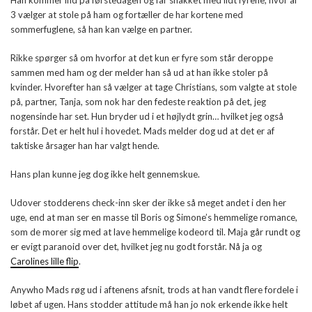
Han kommer ind på førstedagen og får snakket med lidt fyrene, hvor af
3 vælger at stole på ham og fortæller de har kortene med
sommerfuglene, så han kan vælge en partner.
Rikke spørger så om hvorfor at det kun er fyre som står deroppe
sammen med ham og der melder han så ud at han ikke stoler på
kvinder. Hvorefter han så vælger at tage Christians, som valgte at stole
på, partner, Tanja, som nok har den fedeste reaktion på det, jeg
nogensinde har set. Hun bryder ud i et højlydt grin… hvilket jeg også
forstår. Det er helt hul i hovedet. Mads melder dog ud at det er af
taktiske årsager han har valgt hende.
Hans plan kunne jeg dog ikke helt gennemskue.
Udover stodderens check-inn sker der ikke så meget andet i den her
uge, end at man ser en masse til Boris og Simone’s hemmelige romance,
som de morer sig med at lave hemmelige kodeord til. Maja går rundt og
er evigt paranoid over det, hvilket jeg nu godt forstår. Nå ja og
Carolines lille flip
.
Anywho Mads røg ud i aftenens afsnit, trods at han vandt flere fordele i
løbet af ugen. Hans stodder attitude må han jo nok erkende ikke helt