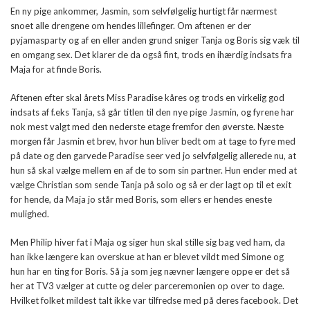
En ny pige ankommer, Jasmin, som selvfølgelig hurtigt får nærmest
snoet alle drengene om hendes lillefinger. Om aftenen er der
pyjamasparty og af en eller anden grund sniger Tanja og Boris sig væk til
en omgang sex. Det klarer de da også fint, trods en ihærdig indsats fra
Maja for at finde Boris.
Aftenen efter skal årets Miss Paradise kåres og trods en virkelig god
indsats af f.eks Tanja, så går titlen til den nye pige Jasmin, og fyrene har
nok mest valgt med den nederste etage fremfor den øverste. Næste
morgen får Jasmin et brev, hvor hun bliver bedt om at tage to fyre med
på date og den garvede Paradise seer ved jo selvfølgelig allerede nu, at
hun så skal vælge mellem en af de to som sin partner. Hun ender med at
vælge Christian som sende Tanja på solo og så er der lagt op til et exit
for hende, da Maja jo står med Boris, som ellers er hendes eneste
mulighed.
Men Philip hiver fat i Maja og siger hun skal stille sig bag ved ham, da
han ikke længere kan overskue at han er blevet vildt med Simone og
hun har en ting for Boris. Så ja som jeg nævner længere oppe er det så
her at TV3 vælger at cutte og deler parceremonien op over to dage.
Hvilket folket mildest talt ikke var tilfredse med på deres facebook. Det