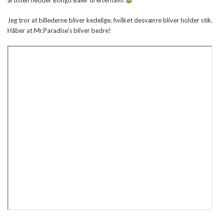
artisten hedder Bongo Baier til efternavn
Jeg tror at billederne bliver kedelige, hvilket desværre bliver holder stik.
Håber at Mr.Paradise’s bliver bedre!