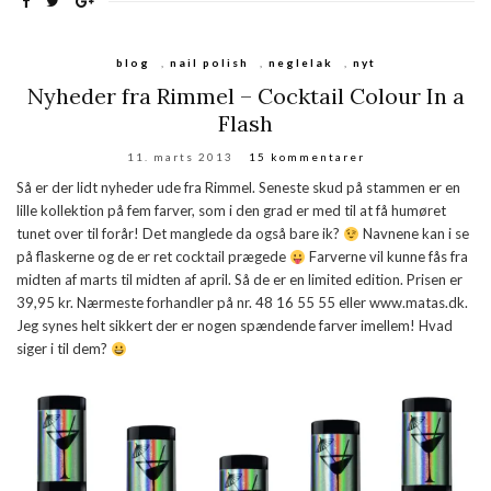
blog
,
nail polish
,
neglelak
,
nyt
Nyheder fra Rimmel – Cocktail Colour In a
Flash
11. marts 2013
15 kommentarer
Så er der lidt nyheder ude fra Rimmel. Seneste skud på stammen er en
lille kollektion på fem farver, som i den grad er med til at få humøret
tunet over til forår! Det manglede da også bare ik?
Navnene kan i se
på flaskerne og de er ret cocktail prægede
Farverne vil kunne fås fra
midten af marts til midten af april. Så de er en limited edition. Prisen er
39,95 kr. Nærmeste forhandler på nr. 48 16 55 55 eller www.matas.dk.
Jeg synes helt sikkert der er nogen spændende farver imellem! Hvad
siger i til dem?