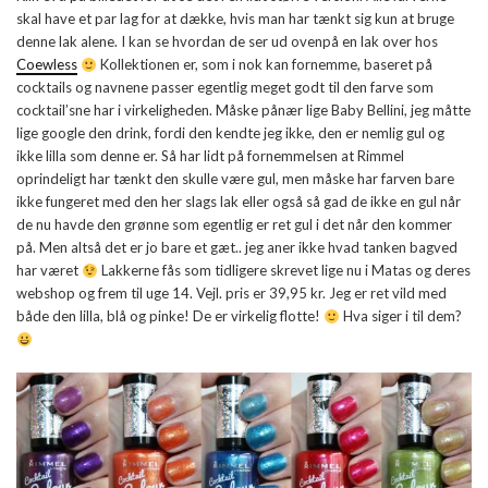
skal have et par lag for at dække, hvis man har tænkt sig kun at bruge
denne lak alene. I kan se hvordan de ser ud ovenpå en lak over hos
Coewless
Kollektionen er, som i nok kan fornemme, baseret på
cocktails og navnene passer egentlig meget godt til den farve som
cocktail’sne har i virkeligheden. Måske pånær lige Baby Bellini, jeg måtte
lige google den drink, fordi den kendte jeg ikke, den er nemlig gul og
ikke lilla som denne er. Så har lidt på fornemmelsen at Rimmel
oprindeligt har tænkt den skulle være gul, men måske har farven bare
ikke fungeret med den her slags lak eller også så gad de ikke en gul når
de nu havde den grønne som egentlig er ret gul i det når den kommer
på. Men altså det er jo bare et gæt.. jeg aner ikke hvad tanken bagved
har været
Lakkerne fås som tidligere skrevet lige nu i Matas og deres
webshop og frem til uge 14. Vejl. pris er 39,95 kr. Jeg er ret vild med
både den lilla, blå og pinke! De er virkelig flotte!
Hva siger i til dem?