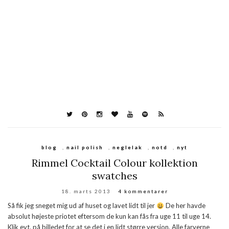
blog
,
nail polish
,
neglelak
,
notd
,
nyt
Rimmel Cocktail Colour kollektion
swatches
18. marts 2013
4 kommentarer
Så fik jeg sneget mig ud af huset og lavet lidt til jer
De her havde
absolut højeste priotet eftersom de kun kan fås fra uge 11 til uge 14.
Klik evt. på billedet for at se det i en lidt større version. Alle farverne