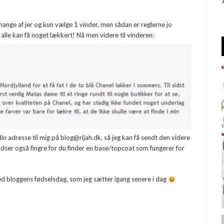
å mange af jer og kun vælge 1 vinder, men sådan er reglerne jo
 alle kan få noget lækkert! Nå men videre til vinderen:
n adresse til mig på blog@rijah.dk, så jeg kan få sendt den videre
dser også fingre for du finder en base/topcoat som fungerer for
 med bloggens fødselsdag, som jeg sætter igang senere i dag