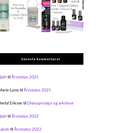
Seneste kommentarer
rijaH
til
Årsstatus 2025
Marie-Luise
til
Årsstatus 2025
Herluf Eriksen
til
Diskusprolaps og arkolyse
rijaH
til
Årsstatus 2022
Jakob
til
Årsstatus 2022