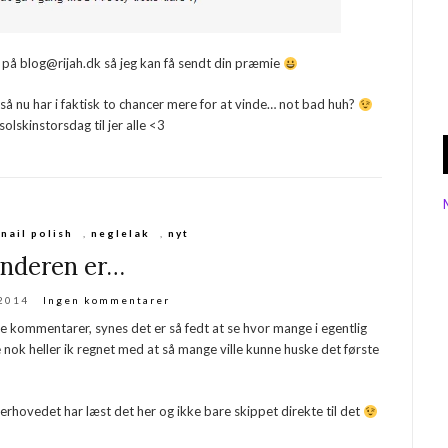
på blog@rijah.dk så jeg kan få sendt din præmie
 så nu har i faktisk to chancer mere for at vinde… not bad huh?
solskinstorsdag til jer alle <3
,
nail polish
,
neglelak
,
nyt
inderen er…
 2014
Ingen kommentarer
søde kommentarer, synes det er så fedt at se hvor mange i egentlig
nok heller ik regnet med at så mange ville kunne huske det første
erhovedet har læst det her og ikke bare skippet direkte til det