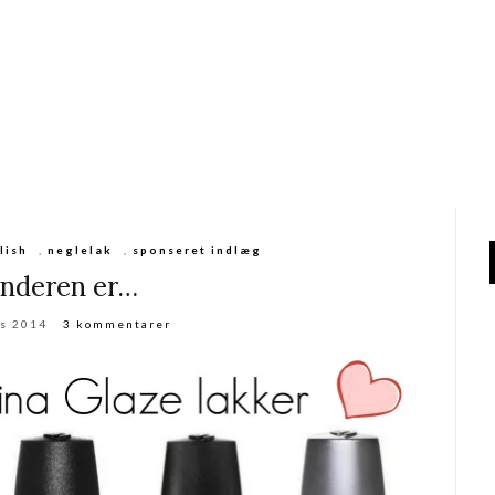
lish
,
neglelak
,
sponseret indlæg
inderen er…
ts 2014
3 kommentarer