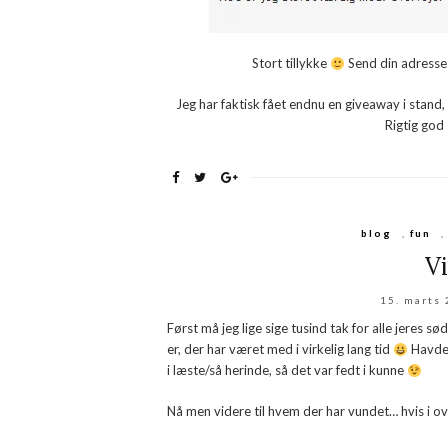
Stort tillykke
Send din adresse 
Jeg har faktisk fået endnu en giveaway i stand,
Rigtig god 
blog
,
fun
V
15. marts
Først må jeg lige sige tusind tak for alle jeres 
er, der har været med i virkelig lang tid
Havde 
i læste/så herinde, så det var fedt i kunne
Nå men videre til hvem der har vundet… hvis i ov