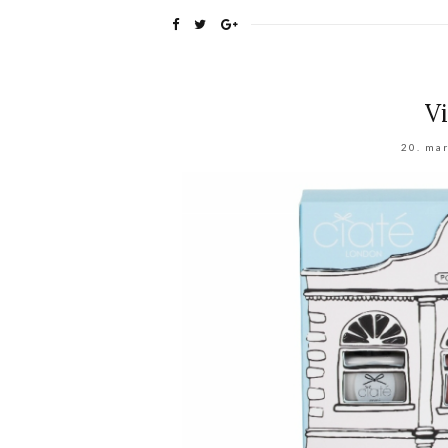
V
20. ma