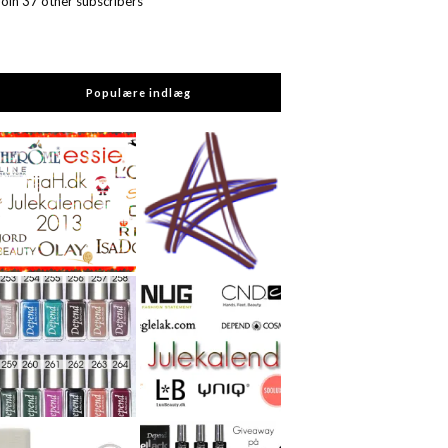
Join 37 other subscribers
Populære indlæg