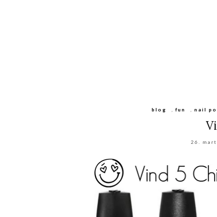
blog
,
fun
,
nail po
V
26. mar