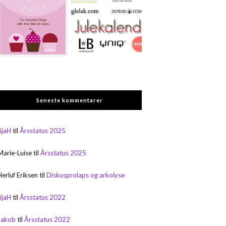
Seneste kommentarer
rijaH
til
Årsstatus 2025
Marie-Luise
til
Årsstatus 2025
Herluf Eriksen
til
Diskusprolaps og arkolyse
rijaH
til
Årsstatus 2022
Jakob
til
Årsstatus 2022