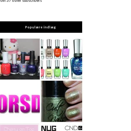
Join 37 other subscribers
Populære indlæg