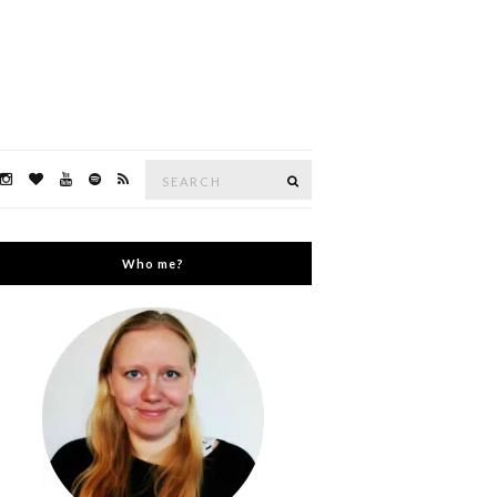
Search
Search
for:
Who me?