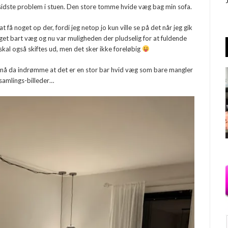
er sidste problem i stuen. Den store tomme hvide væg bag min sofa.
 få noget op der, fordi jeg netop jo kun ville se på det når jeg gik
eget bart væg og nu var muligheden der pludselig for at fuldende
 skal også skiftes ud, men det sker ikke foreløbig
og i må da indrømme at det er en stor bar hvid væg som bare mangler
samlings-billeder…