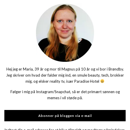
Hej jeg er Maria, 39 år og mor til Magnus på 10 år og vi bor i Brøndby.
Jeg skriver om hvad der falder mig ind, en smule beauty, tech, brokker
mig, og elsker reality tv, især Paradise Hotel
Følger i mig på Instagram/Snapchat, så er det primært sønnen og
memes i vil støde på.
Abonner på bloggen via e-mail
Indtast din e-mail adresse for at blive tilmeldt og modtage påmindelser