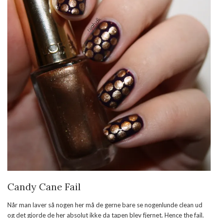
Candy Cane Fail
Når man laver så nogen her må de gerne bare se nogenlunde clean ud
og det gjorde de her absolut ikke da tapen blev fjernet. Hence the fail.