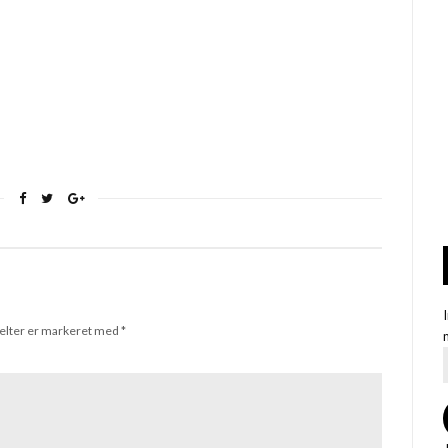
elter er markeret med
*