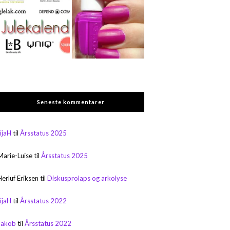
Seneste kommentarer
rijaH
til
Årsstatus 2025
Marie-Luise
til
Årsstatus 2025
Herluf Eriksen
til
Diskusprolaps og arkolyse
rijaH
til
Årsstatus 2022
Jakob
til
Årsstatus 2022