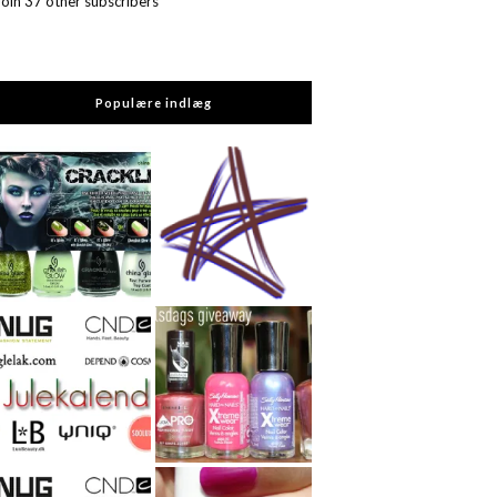
Join 37 other subscribers
Populære indlæg