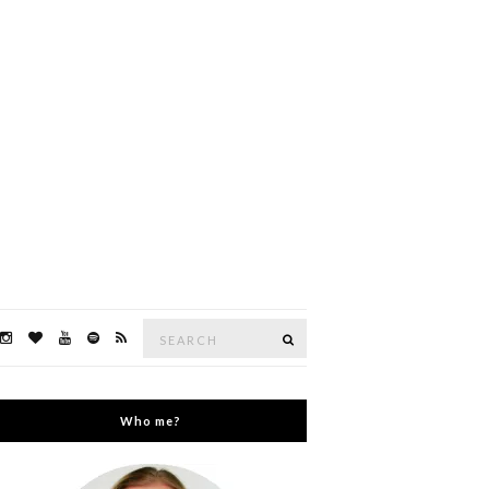
Search
Search
for:
Who me?