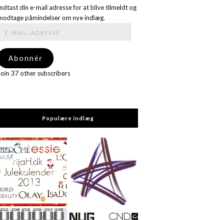
Indtast din e-mail adresse for at blive tilmeldt og
modtage påmindelser om nye indlæg.
E-
mail-
adresse
Abonnér
Join 37 other subscribers
Populære indlæg