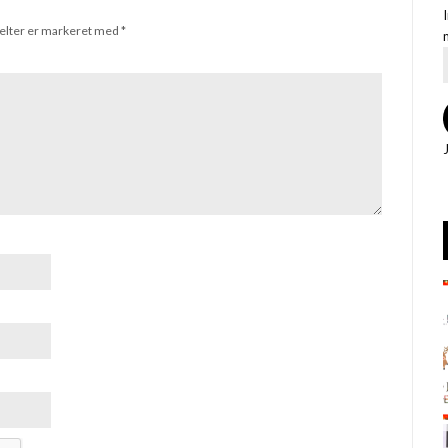
elter er markeret med
*