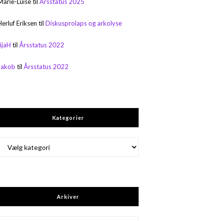
Marie-Luise
til
Årsstatus 2025
Herluf Eriksen
til
Diskusprolaps og arkolyse
rijaH
til
Årsstatus 2022
Jakob
til
Årsstatus 2022
Kategorier
Kategorier
Arkiver
Arkiver