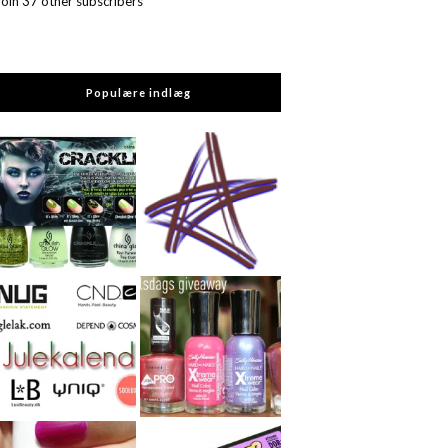
Join 37 other subscribers
Populære indlæg