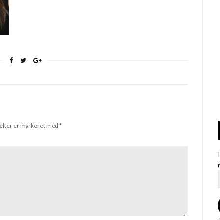
elter er markeret med
*