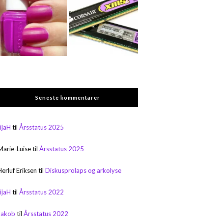
Seneste kommentarer
rijaH
til
Årsstatus 2025
Marie-Luise
til
Årsstatus 2025
Herluf Eriksen
til
Diskusprolaps og arkolyse
rijaH
til
Årsstatus 2022
Jakob
til
Årsstatus 2022