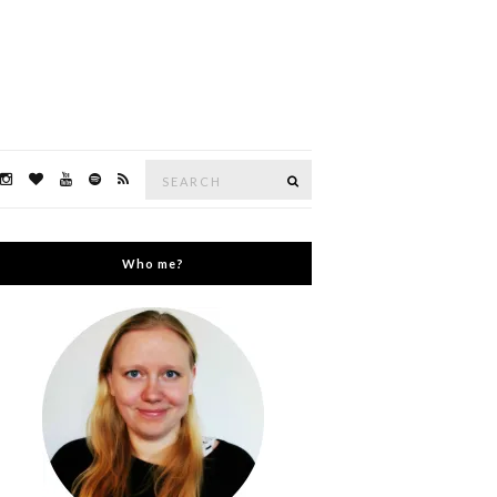
Search
Search
for:
Who me?